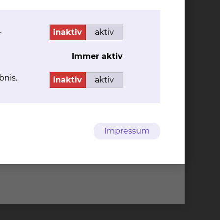
der Rollator, sondern auch z.B. Hilfsmittel
.
inaktiv
aktiv
uppen essentiell und einer der
ir z.B. durch das morgendliche Team Time Out
Immer aktiv
 austauschen.
bnis.
inaktiv
aktiv
Impressum