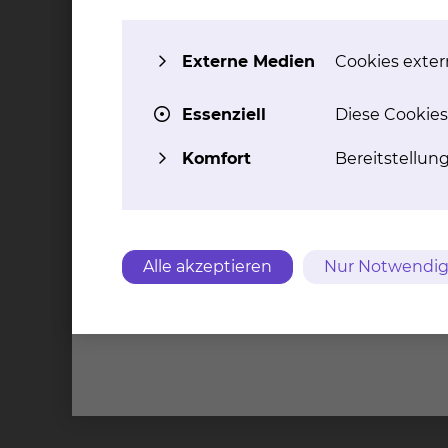
Versorgung benötigen, an. Dazu zählen nicht nur
,welche die Nahrungsaufnahme und die Zubere
Externe Medien
Cookies extern
Als interdisziplinär arbeitendes Team, ist ein 
Hauptbestandteile der aktivierend therapeuti
Essenziell
Diese Cookies
und die Geriatrische Teamsitzung, an der alle
Komfort
Bereitstellun
Die aktivierend therapeutische Pflege ist der G
Alle akzeptieren
Nur Notwendig