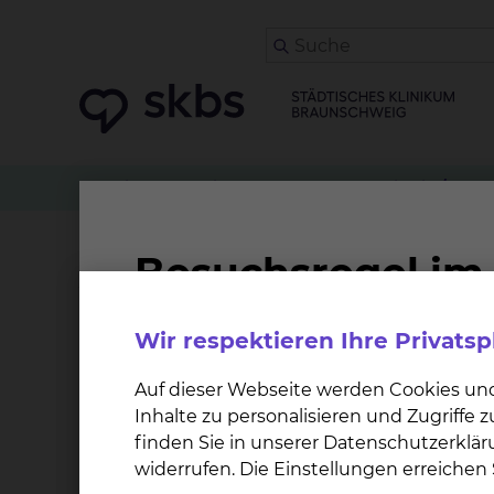
Zuweiser
Patient anmelden
Geriatrie / Alte
Aktivierende therapeut
Wir respektieren Ihre Privats
Das Konzept der aktivierend therapeutischen Pfl
rund um die Uhr nach diesem Konzept. Unser Z
Auf dieser Webseite werden Cookies un
seiner individuellen Ressourcen, zu entlassen.
Inhalte zu personalisieren und Zugriffe
spezialisiert sind, die Ressourcen eines Mensc
finden Sie in unserer Datenschutzerklär
Tätigkeiten des Lebens angeleitet und kontinu
widerrufen. Die Einstellungen erreiche
Konzepten (z.B.: Bobath Konzept, Basale Stimul