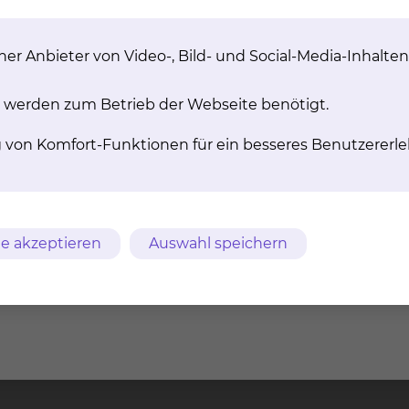
 die allgemein bekannten Hilfsmittel wie ein Rollstuhl o
itung erleichtern
er Anbieter von Video-, Bild- und Social-Media-Inhalten
steter Informationsfluss zwischen den einzelnen Berufsgr
schen Pflege. Diesen Informationsfluss gewährleisten w
 werden zum Betrieb der Webseite benötigt.
 Berufsgruppen teilnehmen und sich zu jeden Patienten
g von Komfort-Funktionen für ein besseres Benutzererle
rundsatz unserer professionellen Pflege in der Geriatrie.
e akzeptieren
Auswahl speichern