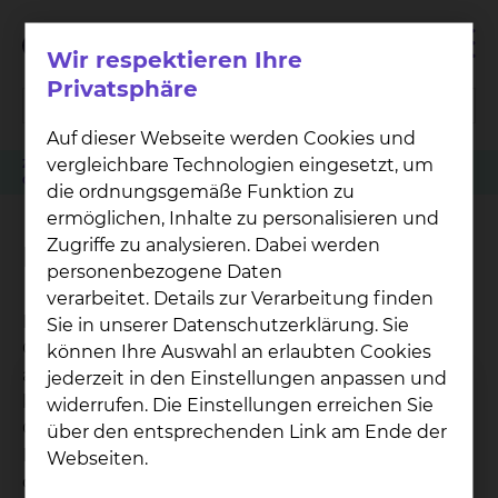
Wir respektieren Ihre
Privatsphäre
Auf dieser Webseite werden Cookies und
vergleichbare Technologien eingesetzt, um
Zuweiser
Patient anmelden
Chirurgische Eingriffe bei Gefäßerkrankungen
Protheseninfektion
die ordnungsgemäße Funktion zu
ermöglichen, Inhalte zu personalisieren und
Zugriffe zu analysieren. Dabei werden
Protheseninfektion
personenbezogene Daten
verarbeitet. Details zur Verarbeitung finden
Bei einer folgeschweren Infektion von künstlichen
Sie in unserer Datenschutzerklärung. Sie
Gefäßprothesen muss die infizierte Prothese
können Ihre Auswahl an erlaubten Cookies
ausgebaut werden und die Durchblutung durch
jederzeit in den Einstellungen anpassen und
körpereigene Gefäße oder menschliche Spender
widerrufen. Die Einstellungen erreichen Sie
Gefäße (Homograft) wieder hergestellt werden.
über den entsprechenden Link am Ende der
Eine eigene Homograft-Bank ermöglicht uns,
Webseiten.
diese Verfahren in unserer Klinik anzuwenden.