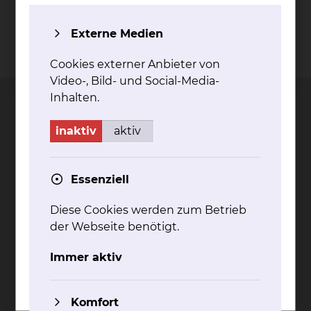
Externe Medien
Kontakt
Impressum
AVB
Datenschutz
Cookies externer Anbieter von
Bildnachweise
Entgelttransparenz
Cookie Einstellungen
Video-, Bild- und Social-Media-
Inhalten.
inaktiv
aktiv
Städtisches Klinikum
Braunschweig gGmbH
Essenziell
Freisestr. 9/10
Diese Cookies werden zum Betrieb
38118 Braunschweig
der Webseite benötigt.
Tel.: 0531/595-0
Fax: 0531/595-1322
Immer aktiv
info@klinikum-braunschweig.de
www.klinikum-braunschweig.de
Komfort