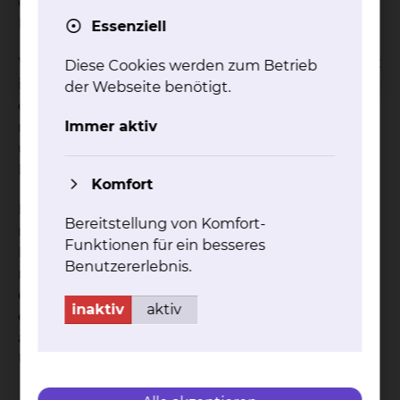
oder T-Branch Prothesen) oder offen unter dem
Einsatz der Herz-Lungen-Maschinen.
Essenziell
Welches Operationsverfahren am besten geeignet
Diese Cookies werden zum Betrieb
ist, hängt von mehreren Faktoren ab: Der Form
der Webseite benötigt.
des Aneurysmas, den Begleiterkrankungen und
Immer aktiv
natürlich auch vom Patientenwunsch. Über Vor-
und Nachteile beider Verfahren sprechen wir mit
Ihnen im Vorfeld in unserer Ambulanz ausführlich.
Komfort
Nach der endovaskulären Operation sind
Bereitstellung von Komfort-
regelmäßige Kontrollen notwendig. Die erste
Funktionen für ein besseres
Kontrolle sollte je nach Operation und Befund
Benutzererlebnis.
nach 6 bzw. 12 Monaten in unserer Ambulanz
erfolgen. Die weiteren Kontrollen können auch bei
inaktiv
aktiv
einem niedergelassenen Kollegen jährlich
ambulant mittels Ultraschall bzw. CT-
Untersuchung durchgeführt werden.