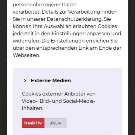
personenbezogene Daten
Bauchschlagader-Aneurysma kann entweder
verarbeitet. Details zur Verarbeitung finden
offen
oder
endovaskulär
(minimal-invasiv mit
Sie in unserer Datenschutzerklärung. Sie
Stentendoprothese) durchgeführt werden. Bei der
können Ihre Auswahl an erlaubten Cookies
offenen Operation wird der Bauchraum eröffnet
jederzeit in den Einstellungen anpassen und
und die kranke erweiterte Bauchschlagader durch
widerrufen. Die Einstellungen erreichen Sie
Kunststoffprothese ersetzt. Die endovaskulären
über den entsprechenden Link am Ende der
Operation erfolgt über die Leisten. Hierbei wird
Webseiten.
eine Ausschaltung des Aneurysmas von innen
vorgenommen. Die Brustschlagader wird fast
immer endovaskulär behandelt. Auch die
Dissektionen der Hauptschlagader werden, wenn
Externe Medien
diese zu einem Aneurysma oder zu
Durchblutungsstörungen der Organe führen, fast
Cookies externer Anbieter von
ausschließlich endovaskulär behandelt. Liegt
Video-, Bild- und Social-Media-
ein komplex ausgedehntes Aneurysma der Brust
Inhalten.
und Bauchschlagader vor, behandeln wir dies
ebenfalls entweder mit speziell für den Patienten
inaktiv
aktiv
angefertigten Stentendoprothesen (CM-Divices