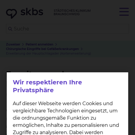
Zuweiser
Patient anmelden
Chirurgische Eingriffe bei Gefäßerkrankungen
Erweiterung der Hauptschlagader (Aortenerweiterung)
Erweiterung der
Wir respektieren Ihre
Hauptschlagader
Privatsphäre
(Aortenerweiterung)
Auf dieser Webseite werden Cookies und
vergleichbare Technologien eingesetzt, um
Wir unterscheiden zwischen symptomatischen
die ordnungsgemäße Funktion zu
(Bauch- oder Rückenschmerzen) und
ermöglichen, Inhalte zu personalisieren und
asymptomatischen (ohne Beschwerden)
Zugriffe zu analysieren. Dabei werden
Aortenaneurysmen. Der Therapie der