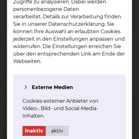
Zugriffe zu analysieren. Dabei werden
Freisestraße 9/10, 38118 Braunschweig
personenbezogene Daten
Tel.:
+49 531 595 1649
verarbeitet. Details zur Verarbeitung finden
Per E-Mail kontaktieren
Sie in unserer Datenschutzerklärung. Sie
können Ihre Auswahl an erlaubten Cookies
jederzeit in den Einstellungen anpassen und
widerrufen. Die Einstellungen erreichen Sie
Das Gleichstellungsreferat setzt sich für die
über den entsprechenden Link am Ende der
Belange aller vertretenden Berufsgruppen ein
Webseiten.
und fördert die Gleichstellung von Frauen,
Männern und intergeschlechtlichen Menschen
am Klinikum Braunschweig.
Externe Medien
Zu allen gleichstellungsrelevanten Themen und
dem Allgemeinen Gleichbehandlungsgesetz
Cookies externer Anbieter von
(AGG) bietet die Gleichstellungsbeauftragte
Video-, Bild- und Social-Media-
Beratungen, Informationen und Materialien an.
Inhalten.
Gerne können Sie sich bei Fragen zu diesen
Themen oder bei allgemeinem Gesprächswunsch,
inaktiv
aktiv
z.B. in problematischen Lebenssituationen an sie