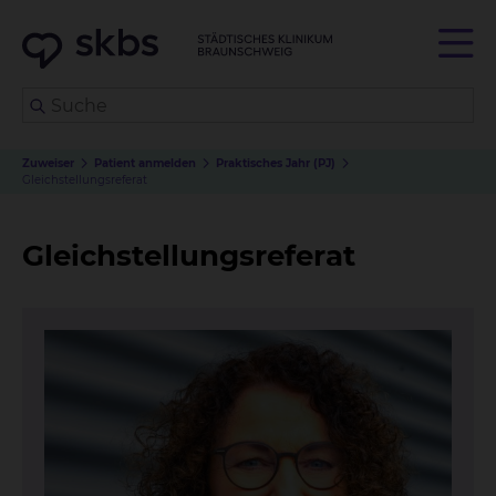
Zuweiser
Patient anmelden
Praktisches Jahr (PJ)
Gleichstellungs
referat
Gleichstellungs
referat