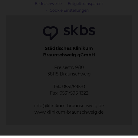
Bildnachweise
Entgelttransparenz
Cookie Einstellungen
Städtisches Klinikum
Braunschweig gGmbH
Freisestr. 9/10
38118 Braunschweig
Tel.: 0531/595-0
Fax: 0531/595-1322
info@klinikum-braunschweig.de
www.klinikum-braunschweig.de