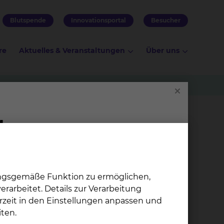
Blutspende
Innovationsportal
Besucher
re
Aktuelles & Veranstaltungen
Über uns
ereichen therapiert werden. Sie umfasst
ungsgemäße Funktion zu ermöglichen,
rarbeitet. Details zur Verarbeitung
rzeit in den Einstellungen anpassen und
ten.
ach Krankheitsbild und Beschwerden des