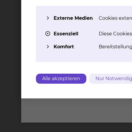
Patienten mit aktiven und funktionellen Übun
Kräftigende Übungen werden bei geschwächt
Externe Medien
Cookies extern
Atemübungen zur Unterstützung der Atmung
Essenziell
Diese Cookies
Komfort
Bereitstellun
Alle akzeptieren
Nur Notwendig