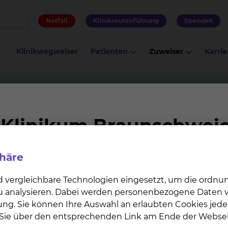
Notfall
Klinikroutenführung
Spenden
Klinikwegweiser
Patienten
Zuweiser
Karrie
am Standort Celler Straße
Physiotherapie
phäre
mit der Krankheiten aus fast allen medizinischen Fachb
pieformen.
d vergleichbare Technologien eingesetzt, um die ordn
 zu analysieren. Dabei werden personenbezogene Daten ve
ung. Sie können Ihre Auswahl an erlaubten Cookies jede
n Sie über den entsprechenden Link am Ende der Websei
gkeit des Patienten zu verbessern, dies geschieht je n