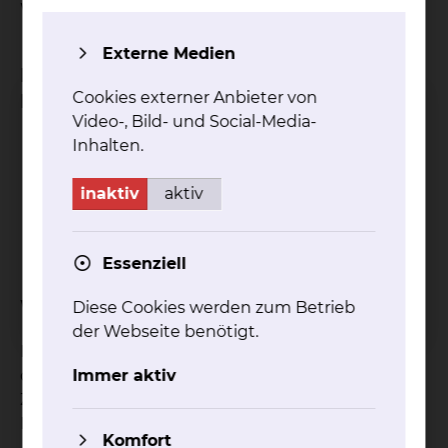
Weichteile.
Externe Medien
Bei welchen Krankheitsbildern ist das
Cookies externer Anbieter von
Behandlungsverfahren geeignet?
Video-, Bild- und Social-Media-
Myalgien
Inhalten.
Chronische Muskel- oder Sehnenschmerzen
Neuralgien
inaktiv
aktiv
Arthrosen
Narben- oder Gewebsverklebungen
Essenziell
Welche Ziele hat die Behandlung?
Diese Cookies werden zum Betrieb
der Webseite benötigt.
Der Ultraschall wirkt schmerzlindernd,
durchblutungssteigernd und muskelrelaxierend.
Immer aktiv
Zusätzlich wirkt er anregend auf
Regenerationsprozesse.
Komfort