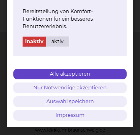
Bereitstellung von Komfort-
Funktionen für ein besseres
Kontakt
Impressum
AVB
Datenschutz
Benutzererlebnis.
Bildnachweise
Entgelttransparenz
Cookie Einstellungen
inaktiv
aktiv
Städtisches Klinikum
Braunschweig gGmbH
Alle akzeptieren
Freisestr. 9/10
Nur Notwendige akzeptieren
38118 Braunschweig
Auswahl speichern
Tel.: 0531/595-0
Fax: 0531/595-1322
Impressum
info@klinikum-braunschweig.de
www.klinikum-braunschweig.de