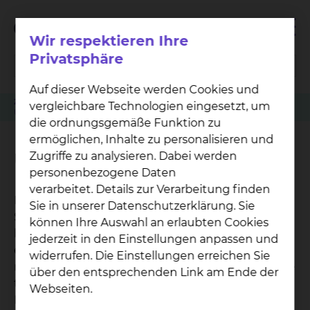
Wir respektieren Ihre
Privatsphäre
Auf dieser Webseite werden Cookies und
Zuweiser
Patient anmelden
Physiotherapie Fichtengrund
vergleichbare Technologien eingesetzt, um
Ultraschalltherapie
die ordnungsgemäße Funktion zu
ermöglichen, Inhalte zu personalisieren und
Ultraschalltherapie
Zugriffe zu analysieren. Dabei werden
personenbezogene Daten
verarbeitet. Details zur Verarbeitung finden
Mechanische Wellen werden mittels eines
Sie in unserer Datenschutzerklärung. Sie
Schallkopfes und Kontaktgels direkt in die
können Ihre Auswahl an erlaubten Cookies
betroffenen Körperpartien eingebracht. Sie
jederzeit in den Einstellungen anpassen und
erzeugen einen Druckwechsel in Form von
widerrufen. Die Einstellungen erreichen Sie
mechanischer Vibrationswirkung. Es entsteht eine
über den entsprechenden Link am Ende der
thermische Wirkung durch umgewandelte
Webseiten.
Reibungsenergie sowie eine Mikromassage der