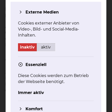
Bei welchen Krankheitsbildern ist das
Externe Medien
Behandlungsverfahren geeignet?
Cookies externer Anbieter von
Alle Erkrankungen aus dem Bereich der
Video-, Bild- und Social-Media-
Orthopädie, Chirurgie oder Neurologie wie Hüft-
Inhalten.
oder Kniearthrosen, Lendenwirbelsäulen- oder
Halswirbelsäulen- Syndromen.
inaktiv
aktiv
Welche Ziele hat die Behandlung?
Essenziell
Je nach Lage der Aufhänge-Punkte können
Diese Cookies werden zum Betrieb
Bewegungen erleichtert oder erschwert, Zug oder
der Webseite benötigt.
Druck auf ein Gelenk gegeben, Muskeln gedehnt
oder gekräftigt werden.
Immer aktiv
Komfort