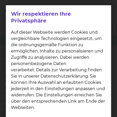
Wir respektieren Ihre
Privatsphäre
Auf dieser Webseite werden Cookies und
vergleichbare Technologien eingesetzt, um
Zuweiser
Patient anmelden
Physiotherapie Fichtengrund
4-Zellen-Bad
die ordnungsgemäße Funktion zu
ermöglichen, Inhalte zu personalisieren und
Zugriffe zu analysieren. Dabei werden
4-Zellen-Bad
personenbezogene Daten
verarbeitet. Details zur Verarbeitung finden
Das 4-Zellen-Bad nutzt die Leitfähigkeit des
Sie in unserer Datenschutzerklärung. Sie
Wassers. Beide Arme und beide Beine können in
können Ihre Auswahl an erlaubten Cookies
separate Wannen getaucht werden. Durch
jederzeit in den Einstellungen anpassen und
verschiedene Variationsmöglichkeiten kann Strom
widerrufen. Die Einstellungen erreichen Sie
durch den Körper geleitet werden. Alternativ
über den entsprechenden Link am Ende der
lassen sich auch nur obere oder untere
Webseiten.
Extremitäten im 2-Zellen-Bad behandeln.