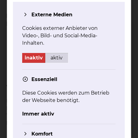
Externe Medien
Bei welchen Krankheitsbildern ist das
Behandlungsverfahren geeignet?
Cookies externer Anbieter von
Video-, Bild- und Social-Media-
Hypertone Muskulatur
Inhalten.
Schmerzzustände
Sensible Dysregulationen wie
inaktiv
aktiv
Polyneuropathien, Paresen und Spastiken
und pAVK
Essenziell
Welche Ziele hat die Behandlung?
Diese Cookies werden zum Betrieb
der Webseite benötigt.
Das 4-Zellen-Bad führt zu einer
Mehrdurchblutung, Schmerzlinderung und
Immer aktiv
Tonussenkung der gewünschten
Körperabschnitte.
Komfort