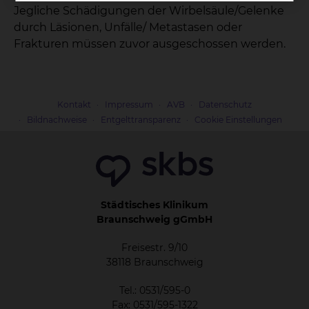
Jegliche Schädigungen der Wirbelsäule/Gelenke
durch Läsionen, Unfälle/ Metastasen oder
Frakturen müssen zuvor ausgeschossen werden.
Kontakt
Impressum
AVB
Datenschutz
Bildnachweise
Entgelttransparenz
Cookie Einstellungen
Städtisches Klinikum
Braunschweig gGmbH
Freisestr. 9/10
38118 Braunschweig
Tel.: 0531/595-0
Fax: 0531/595-1322