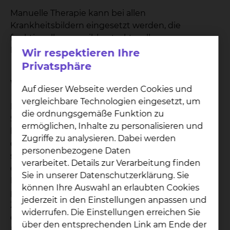
Manuelle Therapie kann bei allen
Krankheitsbildern eingesetzt werden, die
funktionelle, reversible, strukturelle
Bewegungseinschränkungen aufweisen.
Wir respektieren Ihre
Privatsphäre
Welche Ziele hat die Behandlung?
Auf dieser Webseite werden Cookies und
vergleichbare Technologien eingesetzt, um
Durch die speziellen Techniken werden
die ordnungsgemäße Funktion zu
Schmerzen gelindert und Bewegungsstörungen
ermöglichen, Inhalte zu personalisieren und
beseitigt. Die Physiotherapeuten untersuchen
Zugriffe zu analysieren. Dabei werden
dabei die Gelenkmechanik, die Muskelfunktion
personenbezogene Daten
sowie die Koordination der Bewegungen, bevor
verarbeitet. Details zur Verarbeitung finden
ein individueller Behandlungsplan festgelegt wird.
Sie in unserer Datenschutzerklärung. Sie
In der Manuellen Therapie kommen sowohl
können Ihre Auswahl an erlaubten Cookies
passive als auch aktive Übungen zum Einsatz.
jederzeit in den Einstellungen anpassen und
Zum einen werden blockierte oder
widerrufen. Die Einstellungen erreichen Sie
eingeschränkte Gelenke von geschulten
über den entsprechenden Link am Ende der
Physiotherapeuten mithilfe sanfter Technik