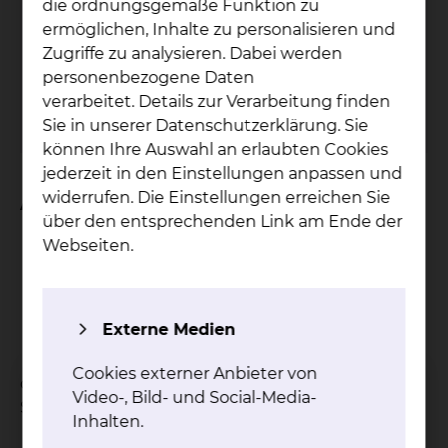
Pa­ti­en­ten­bü­che­rei
die ordnungsgemäße Funktion zu
ermöglichen, Inhalte zu personalisieren und
Der Service der Patientenbücherei wird nur
Zugriffe zu analysieren. Dabei werden
am Standort Salzdahlumer Straße
personenbezogene Daten
angeboten.
verarbeitet. Details zur Verarbeitung finden
mehr
Sie in unserer Datenschutzerklärung. Sie
können Ihre Auswahl an erlaubten Cookies
jederzeit in den Einstellungen anpassen und
widerrufen. Die Einstellungen erreichen Sie
An wen verleihen wir?
über den entsprechenden Link am Ende der
Webseiten.
Patientinnen und Patienten
Ärztinnen und Ärzte
das Pflegepersonal
Angestellte
Externe Medien
Mitarbeiterinnen und Mitarbeiter
Cookies externer Anbieter von
des Städtischen Klinikums am Standort
Video-, Bild- und Social-Media-
Salzdahlumer Straße.
Inhalten.