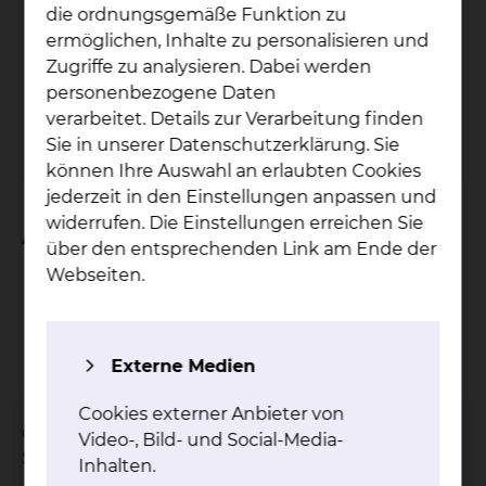
Pa­ti­en­ten­bü­che­rei
die ordnungsgemäße Funktion zu
ermöglichen, Inhalte zu personalisieren und
Der Service der Patientenbücherei wird nur
Zugriffe zu analysieren. Dabei werden
am Standort Salzdahlumer Straße
personenbezogene Daten
angeboten.
verarbeitet. Details zur Verarbeitung finden
Sie in unserer Datenschutzerklärung. Sie
mehr
können Ihre Auswahl an erlaubten Cookies
jederzeit in den Einstellungen anpassen und
widerrufen. Die Einstellungen erreichen Sie
An wen verleihen wir?
über den entsprechenden Link am Ende der
Webseiten.
Patientinnen und Patienten
Ärztinnen und Ärzte
das Pflegepersonal
Angestellte
Externe Medien
Mitarbeiterinnen und Mitarbeiter
Cookies externer Anbieter von
des Städtischen Klinikums am Standort
Video-, Bild- und Social-Media-
Salzdahlumer Straße.
Inhalten.