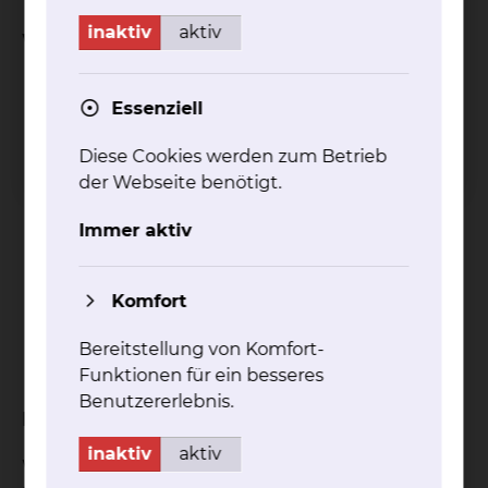
inaktiv
aktiv
Was verleihen wir?
Romane/ Erzählungen
Essenziell
Krimis/ Thriller
Fantasy
Diese Cookies werden zum Betrieb
Kinderbücher
der Webseite benötigt.
Sachbücher
Biografien
Immer aktiv
Reiseliteratur
Bücher in Fremdsprachen (englisch,
französisch, spanisch, russisch, polnisch,
Komfort
türkisch, arabisch usw.)
Bereitstellung von Komfort-
Magazine (GEO, Dumont-Atlanten, Merian-
Funktionen für ein besseres
Hefte)
Benutzererlebnis.
Bei uns bekommen Bücher Beine!
inaktiv
aktiv
Wir besuchen Sie mit dem Bücherwagen auf Ihrer