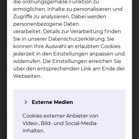
Pa­ti­en­ten­bü­che­rei
die ordnungsgemäße Funktion zu
ermöglichen, Inhalte zu personalisieren und
Der Service der Patientenbücherei wird nur
Zugriffe zu analysieren. Dabei werden
am Standort Salzdahlumer Straße
personenbezogene Daten
angeboten.
verarbeitet. Details zur Verarbeitung finden
mehr
Sie in unserer Datenschutzerklärung. Sie
können Ihre Auswahl an erlaubten Cookies
jederzeit in den Einstellungen anpassen und
widerrufen. Die Einstellungen erreichen Sie
An wen verleihen wir?
über den entsprechenden Link am Ende der
Webseiten.
Patientinnen und Patienten
Ärztinnen und Ärzte
das Pflegepersonal
Angestellte
Externe Medien
Mitarbeiterinnen und Mitarbeiter
Cookies externer Anbieter von
des Städtischen Klinikums am Standort
Video-, Bild- und Social-Media-
Salzdahlumer Straße.
Inhalten.