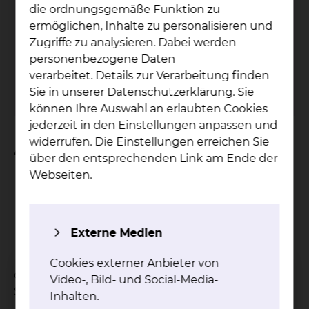
Pa­ti­en­ten­bü­che­rei
die ordnungsgemäße Funktion zu
ermöglichen, Inhalte zu personalisieren und
Der Service der Patientenbücherei wird nur
Zugriffe zu analysieren. Dabei werden
am Standort Salzdahlumer Straße
personenbezogene Daten
angeboten.
verarbeitet. Details zur Verarbeitung finden
Sie in unserer Datenschutzerklärung. Sie
mehr
können Ihre Auswahl an erlaubten Cookies
jederzeit in den Einstellungen anpassen und
widerrufen. Die Einstellungen erreichen Sie
An wen verleihen wir?
über den entsprechenden Link am Ende der
Webseiten.
Patientinnen und Patienten
Ärztinnen und Ärzte
das Pflegepersonal
Angestellte
Externe Medien
Mitarbeiterinnen und Mitarbeiter
Cookies externer Anbieter von
des Städtischen Klinikums am Standort
Video-, Bild- und Social-Media-
Salzdahlumer Straße.
Inhalten.