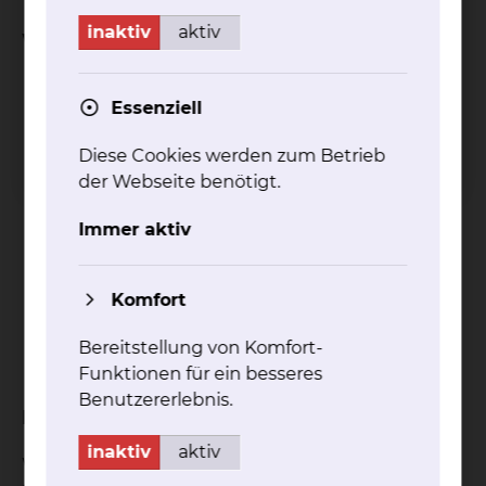
inaktiv
aktiv
Was verleihen wir?
Romane/ Erzählungen
Essenziell
Krimis/ Thriller
Fantasy
Diese Cookies werden zum Betrieb
Kinderbücher
der Webseite benötigt.
Sachbücher
Biografien
Immer aktiv
Reiseliteratur
Bücher in Fremdsprachen (englisch,
französisch, spanisch, russisch, polnisch,
Komfort
türkisch, arabisch usw.)
Bereitstellung von Komfort-
Magazine (GEO, Dumont-Atlanten, Merian-
Funktionen für ein besseres
Hefte)
Benutzererlebnis.
Bei uns bekommen Bücher Beine!
inaktiv
aktiv
Wir besuchen Sie mit dem Bücherwagen auf Ihrer