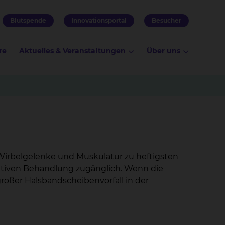
Blutspende
Innovationsportal
Besucher
re
Aktuelles & Veranstaltungen
Über uns
Wirbelgelenke und Muskulatur zu heftigsten
vativen Behandlung zugänglich. Wenn die
oßer Halsbandscheibenvorfall in der