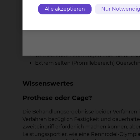
Alle akzeptieren
Nur Notwendig
Welche Komplikationen können au
Komplikationen, Restbeschwerden:
Neue Bandscheibenvorfälle in anderen E
Korrekturverlust des Implantats mit Abkn
Verbleibende Lähmungen oder Gefühlss
Extrem selten (Promillebereich) Quersch
Wissenswertes
Prothese oder Cage?
Die Behandlungsergebnisse beider Verfahren i
Verfahren bezüglich Festigkeit und dauerhafte
Zweiteingriff erforderlich machen können, aber
Leistungssportler, wie eine Rennrodel-Olympi