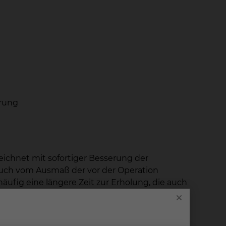
erung
ichnet mit sofortiger Besserung der
uch vom Ausmaß der vor der Operation
ig eine längere Zeit zur Erholung, die auch