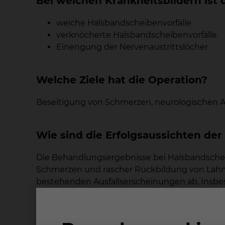
Bei welchen Krankheitsbildern ist 
weiche Halsbandscheibenvorfälle
verknöcherte Halsbandscheibenvorfälle
Einengung der Nervenaustrittslöcher
Welche Ziele hat die Operation?
Beseitigung von Schmerzen, neurologischen A
Wie sind die Erfolgsaussichten der
Die Behandlungsergebnisse bei Halsbandscheib
Schmerzen und rascher Rückbildung von Lähm
bestehenden Ausfallserscheinungen ab. Insbe
nicht immer vollständig ist.