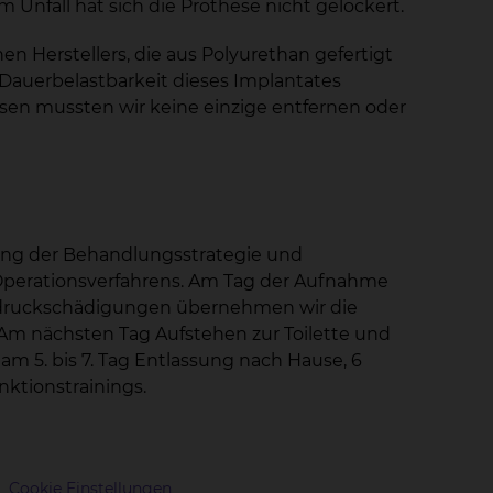
 Unfall hat sich die Prothese nicht gelockert.
n Herstellers, die aus Polyurethan gefertigt
Dauerbelastbarkeit dieses Implantates
sen mussten wir keine einzige entfernen oder
ung der Behandlungsstrategie und
Operationsverfahrens. Am Tag der Aufnahme
rksdruckschädigungen übernehmen wir die
 Am nächsten Tag Aufstehen zur Toilette und
m 5. bis 7. Tag Entlassung nach Hause, 6
ktionstrainings.
Cookie Einstellungen