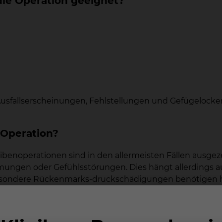
die Operation geeignet?
usfallserscheinungen, Fehlstellungen und Gefügelock
 Operation?
enoperationen sind in den allermeisten Fällen ausgeze
ungen oder Gefühlsstörungen. Dies hängt allerdings a
sondere Rückenmarks-druckschädigungen benötigen häuf