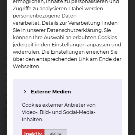
ermöglichen, Inhalte zu personalisieren und
Zugriffe zu analysieren. Dabei werden
So­zi­al­dienst
personenbezogene Daten
verarbeitet. Details zur Verarbeitung finden
mehr
Sie in unserer Datenschutzerklärung. Sie
können Ihre Auswahl an erlaubten Cookies
jederzeit in den Einstellungen anpassen und
Der Sozialdienst ergänzt die ärztliche,
widerrufen. Die Einstellungen erreichen Sie
therapeutische und pflegerische Aufgabe im
über den entsprechenden Link am Ende der
Krankenhaus. Wir beraten Sie und Ihre
Webseiten.
Angehörige bei persönlichen und sozialen
Problemen, die im Zusammenhang mit Ihrer
Erkrankung und Behinderung entstehen können
Externe Medien
und Ihr Leben in sozialer, psychischer, physischer,
beruflicher und finanzieller Hinsicht
Cookies externer Anbieter von
beeinträchtigen. Wir sind für Sie da und suchen
Video-, Bild- und Social-Media-
mit Ihnen gemeinsam nach
Inhalten.
Lösungsmöglichkeiten für die Zeit nach dem
Krankenhausaufenthalt. Um einen nahtlosen
inaktiv
aktiv