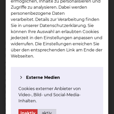
ermöglichen, Inhalte zu personalisieren und
Zugriffe zu analysieren. Dabei werden
So­zi­al­dienst
personenbezogene Daten
verarbeitet. Details zur Verarbeitung finden
mehr
Sie in unserer Datenschutzerklärung. Sie
können Ihre Auswahl an erlaubten Cookies
jederzeit in den Einstellungen anpassen und
Der Sozialdienst ergänzt die ärztliche,
widerrufen. Die Einstellungen erreichen Sie
therapeutische und pflegerische Aufgabe im
über den entsprechenden Link am Ende der
Krankenhaus. Wir beraten Sie und Ihre
Webseiten.
Angehörige bei persönlichen und sozialen
Problemen, die im Zusammenhang mit Ihrer
Erkrankung und Behinderung entstehen können
Externe Medien
und Ihr Leben in sozialer, psychischer, physischer,
beruflicher und finanzieller Hinsicht
Cookies externer Anbieter von
beeinträchtigen. Wir sind für Sie da und suchen
Video-, Bild- und Social-Media-
mit Ihnen gemeinsam nach
Inhalten.
Lösungsmöglichkeiten für die Zeit nach dem
Krankenhausaufenthalt. Um einen nahtlosen
inaktiv
aktiv