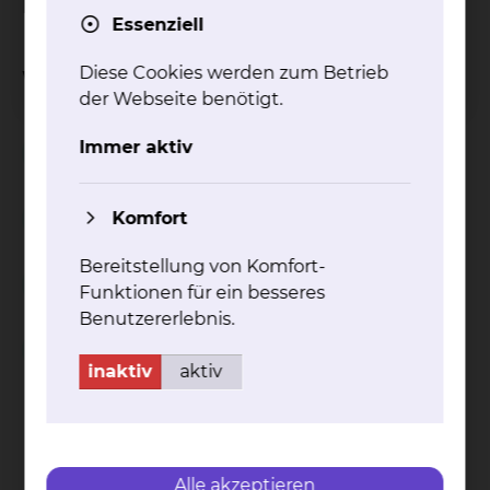
Ethikkomitees wenden.
Essenziell
Diese Cookies werden zum Betrieb
Weitere Informationen
der Webseite benötigt.
Immer aktiv
Patientenverfügung
Komfort
Ethische Fallbesprechung
Bereitstellung von Komfort-
Betreuungsverfügung
Funktionen für ein besseres
Benutzererlebnis.
Vollmacht
inaktiv
aktiv
Kontakt
Impressum
AVB
Datenschutz
Bildnachweise
Entgelttransparenz
Cookie Einstellungen
Alle akzeptieren