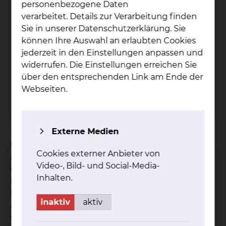
personenbezogene Daten
verarbeitet. Details zur Verarbeitung finden
Kli­ni­sches Ethik­ko­mi­tee
Sie in unserer Datenschutzerklärung. Sie
können Ihre Auswahl an erlaubten Cookies
Freisestraße 9/10, 38118 Braunschweig
jederzeit in den Einstellungen anpassen und
Tel.:
+49 531 595 1199
widerrufen. Die Einstellungen erreichen Sie
Fax: +49 531 595 1322
über den entsprechenden Link am Ende der
Per E-Mail kontaktieren
Webseiten.
mehr
Externe Medien
Patientinnen und Patienten, ihre Angehörigen,
Cookies externer Anbieter von
aber auch Mitarbeiterinnen und Mitarbeiter, die
Video-, Bild- und Social-Media-
eine ethische Frage haben oder eine ethische
Inhalten.
Fallbesprechung im Zusammenhang mit der
Behandlung einer Patientin bzw. eines Patienten
inaktiv
aktiv
am Klinikum Braunschweig wünschen, können
sich an die Geschäftsstelle des Klinischen