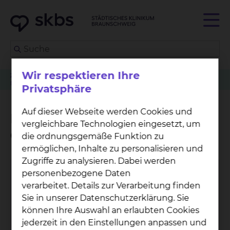
Wir respektieren Ihre
Zuweiser
Patient anmelden
Radiologie & Nuklearmedizin
Betreuungsangebot der Grünen Damen und Herren
Privatsphäre
Auf dieser Webseite werden Cookies und
Betreuungsangebot der
vergleichbare Technologien eingesetzt, um
Grünen Damen und Herren
die ordnungsgemäße Funktion zu
ermöglichen, Inhalte zu personalisieren und
Zugriffe zu analysieren. Dabei werden
personenbezogene Daten
verarbeitet. Details zur Verarbeitung finden
Sie in unserer Datenschutzerklärung. Sie
können Ihre Auswahl an erlaubten Cookies
jederzeit in den Einstellungen anpassen und