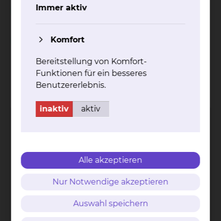
Unterstützung während des stationären
Immer aktiv
Aufenthalts
Komfort
Spielnachmittag in der Geriatrie
Bereitstellung von Komfort-
Funktionen für ein besseres
Kontakt
Impressum
AVB
Datenschutz
Benutzererlebnis.
Bildnachweise
Entgelttransparenz
Cookie Einstellungen
inaktiv
aktiv
Alle akzeptieren
Städtisches Klinikum
Braunschweig gGmbH
Nur Notwendige akzeptieren
Freisestr. 9/10
38118 Braunschweig
Auswahl speichern