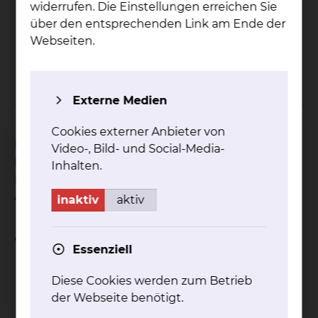
widerrufen. Die Einstellungen erreichen Sie
über den entsprechenden Link am Ende der
Grü­ne Da­men & Her­ren
Webseiten.
Tel.:
+49 531 314 924
mehr
Externe Medien
Cookies externer Anbieter von
Unsere ehrenamtlich tätigen Grünen Damen und
Video-, Bild- und Social-Media-
Herren stehen unseren Patientinnen und
Inhalten.
Patienten zur Verfügung, um ihnen den
Aufenthalt bei uns zu erleichtern.
inaktiv
aktiv
Weitere Informationen
Essenziell
Diese Cookies werden zum Betrieb
Besuchsservice
der Webseite benötigt.