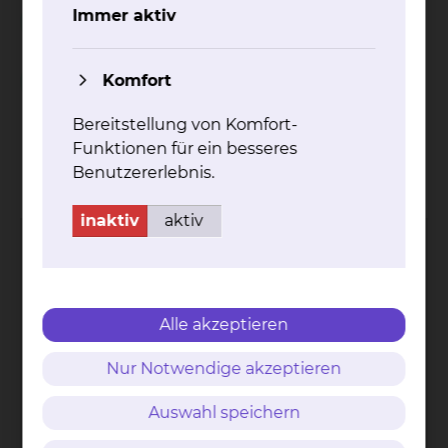
Unterstützung während des stationären
Immer aktiv
Aufenthalts
Komfort
Spielnachmittag in der Geriatrie
Bereitstellung von Komfort-
Funktionen für ein besseres
Kontakt
Impressum
AVB
Datenschutz
Benutzererlebnis.
Bildnachweise
Entgelttransparenz
Cookie Einstellungen
inaktiv
aktiv
Alle akzeptieren
Städtisches Klinikum
Braunschweig gGmbH
Nur Notwendige akzeptieren
Freisestr. 9/10
38118 Braunschweig
Auswahl speichern