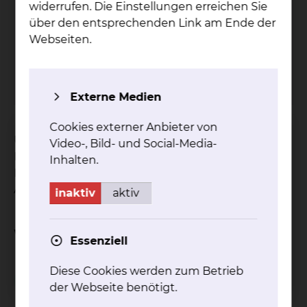
widerrufen. Die Einstellungen erreichen Sie
über den entsprechenden Link am Ende der
Grü­ne Da­men & Her­ren
Webseiten.
Tel.:
+49 531 314 924
mehr
Externe Medien
Cookies externer Anbieter von
Unsere ehrenamtlich tätigen Grünen Damen und
Video-, Bild- und Social-Media-
Herren stehen unseren Patientinnen und
Inhalten.
Patienten zur Verfügung, um ihnen den
Aufenthalt bei uns zu erleichtern.
inaktiv
aktiv
Weitere Informationen
Essenziell
Diese Cookies werden zum Betrieb
Besuchsservice
der Webseite benötigt.