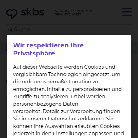
Wir respektieren Ihre
Zuweiser
Patient anmelden
Kardiologie & Intensivmedizin
Betreuungsangebot der Grünen Damen und Herren
Privatsphäre
Auf dieser Webseite werden Cookies und
Betreuungsangebot der
vergleichbare Technologien eingesetzt, um
Grünen Damen und Herren
die ordnungsgemäße Funktion zu
ermöglichen, Inhalte zu personalisieren und
Zugriffe zu analysieren. Dabei werden
personenbezogene Daten
verarbeitet. Details zur Verarbeitung finden
Sie in unserer Datenschutzerklärung. Sie
können Ihre Auswahl an erlaubten Cookies
jederzeit in den Einstellungen anpassen und