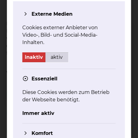
mit ihnen zu beten
mit ihnen neue Wege zu suchen.
Externe Medien
Die Krankenhausseelsorge bietet diese
Cookies externer Anbieter von
Begleitung und Unterstützung an –
Video-, Bild- und Social-Media-
verschwiegen, kostenfrei und unabhängig davon,
Inhalten.
ob Sie sich einer Kirche oder Religion zugehörig
fühlen.
inaktiv
aktiv
Weitere Informationen
Essenziell
Diese Cookies werden zum Betrieb
Seelsorgegespräche
der Webseite benötigt.
Begleitung in Krisen
Immer aktiv
Sterbe- und Trauerbegleitung
Komfort