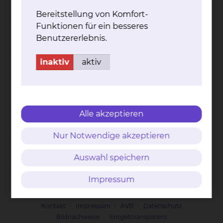
Bereitstellung von Komfort-
Spirituelle Begleitung
Funktionen für ein besseres
Benutzererlebnis.
Rituale
inaktiv
aktiv
Begleitung und Beratung bei ethischen
Fragen
Ethische Fallbesprechungen
Alle akzeptieren
Unterricht an der Krankenpflegeschule und
Nur Notwendige akzeptieren
im Bildungszentrum
Auswahl speichern
Seminare und Vorträge
Impressum
Kontakt
Impressum
AVB
Datenschutz
Bildnachweise
Entgelttransparenz