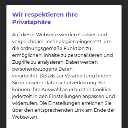
Seel­sor­ge
Wir respektieren Ihre
Privatsphäre
Auf der folgenden Seite finden Sie die
Kontaktdaten der Seelsorgerinnen und
Auf dieser Webseite werden Cookies und
Seelsorger.
vergleichbare Technologien eingesetzt, um
mehr
die ordnungsgemäße Funktion zu
ermöglichen, Inhalte zu personalisieren und
Zugriffe zu analysieren. Dabei werden
personenbezogene Daten
Die Zeit im Krankenhaus ist oft mit gemischten
verarbeitet. Details zur Verarbeitung finden
Gefühlen verbunden. Viele wünschen sich, dass
Sie in unserer Datenschutzerklärung. Sie
jemand Zeit hat
können Ihre Auswahl an erlaubten Cookies
jederzeit in den Einstellungen anpassen und
da zu sein für das, was sie momentan bewegt
widerrufen. Die Einstellungen erreichen Sie
ihren Lebensgeschichten vertraulich
über den entsprechenden Link am Ende der
zuzuhören
Webseiten.
ihre Sorgen und Ängste mit auszuhalten
sie in ihrem Glauben zu begleiten