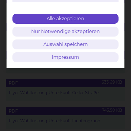
Speisekarte für Wahlleistungspatienten
Alle akzeptieren
165.42 KB
PDF
Nur Notwendige akzeptieren
Saisonales Menü für Wahlleistungspatienten
Auswahl speichern
88.63 KB
PDF
Impressum
Wahlleistungsvereinbarung Unterkunft
633.69 KB
PDF
Flyer Wahlleistung Unterkunft Celler Straße
743.50 KB
PDF
Flyer Wahlleistung Unterkunft Fichtengrund