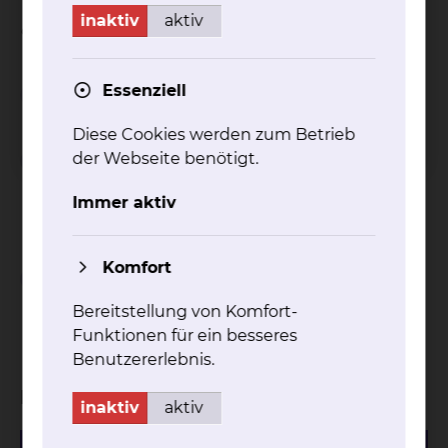
Weitere Besonderheiten je nach Standort / Haus
inaktiv
aktiv
entnehmen Sie gerne unseren Flyern.
Essenziell
Wichtiger Hinweis
Diese Cookies werden zum Betrieb
Einschränkungen bei
der Webseite benötigt.
Inanspruchnahme von
Immer aktiv
Wahlleistungen
Komfort
Abschlagszahlungen bei
Inanspruchnahme von
Bereitstellung von Komfort-
Wahlleistungen
Funktionen für ein besseres
Benutzererlebnis.
Download
inaktiv
aktiv
527.76 KB
PDF