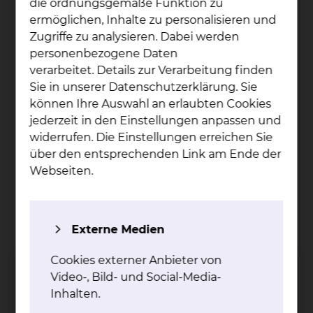
die ordnungsgemäße Funktion zu
Zusammenstellung unserer Speisen
ermöglichen, Inhalte zu personalisieren und
möchten wir zu Ihrem Wohlbefinden
Zugriffe zu analysieren. Dabei werden
beitragen. Wir bieten Ihnen eine Auswahl an
personenbezogene Daten
Getränken, Zwischenmahlzeiten und
verarbeitet. Details zur Verarbeitung finden
regionalen Speisen.
Sie in unserer Datenschutzerklärung. Sie
Patientenservice: Im Rahmen von
können Ihre Auswahl an erlaubten Cookies
Servicerunden besuchen Sie die
jederzeit in den Einstellungen anpassen und
Mitarbeiterinnen und Mitarbeiter des
widerrufen. Die Einstellungen erreichen Sie
Serviceteams täglich und offerieren Ihnen
über den entsprechenden Link am Ende der
Snacks und Getränke
Webseiten.
Sharemagazines Premium (RTL+, Video und
TV, E-Books, digitale Zeitungen und
Magazine, Podcasts und Hörbücher) – Sie
können Sharemagazines mit Ihrem
Externe Medien
Smartphone, Pad oder Laptop problemlos
nutzen
Cookies externer Anbieter von
Video-, Bild- und Social-Media-
Inhalten.