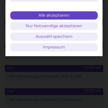
Speisekarte für Wahlleistungspatienten
Alle akzeptieren
165.42 KB
PDF
Nur Notwendige akzeptieren
Saisonales Menü für Wahlleistungspatienten
Auswahl speichern
88.63 KB
PDF
Impressum
Wahlleistungsvereinbarung Unterkunft
633.69 KB
PDF
Flyer Wahlleistung Unterkunft Celler Straße
743.50 KB
PDF
Flyer Wahlleistung Unterkunft Fichtengrund