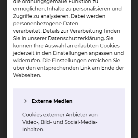
die ordnungsgemäße Funktion zu
Zusammenstellung unserer Speisen
ermöglichen, Inhalte zu personalisieren und
möchten wir zu Ihrem Wohlbefinden
Zugriffe zu analysieren. Dabei werden
beitragen. Wir bieten Ihnen eine Auswahl an
personenbezogene Daten
Getränken, Zwischenmahlzeiten und
verarbeitet. Details zur Verarbeitung finden
regionalen Speisen.
Sie in unserer Datenschutzerklärung. Sie
Patientenservice: Im Rahmen von
können Ihre Auswahl an erlaubten Cookies
Servicerunden besuchen Sie die
jederzeit in den Einstellungen anpassen und
Mitarbeiterinnen und Mitarbeiter des
widerrufen. Die Einstellungen erreichen Sie
Serviceteams täglich und offerieren Ihnen
über den entsprechenden Link am Ende der
Snacks und Getränke
Webseiten.
Sharemagazines Premium (RTL+, Video und
TV, E-Books, digitale Zeitungen und
Magazine, Podcasts und Hörbücher) – Sie
können Sharemagazines mit Ihrem
Externe Medien
Smartphone, Pad oder Laptop problemlos
nutzen
Cookies externer Anbieter von
Video-, Bild- und Social-Media-
Inhalten.