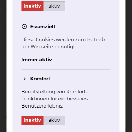
Weitere Besonderheiten je nach Standort / Haus
inaktiv
aktiv
entnehmen Sie gerne unseren Flyern.
Essenziell
Wichtiger Hinweis
Diese Cookies werden zum Betrieb
Einschränkungen bei
der Webseite benötigt.
Inanspruchnahme von
Immer aktiv
Wahlleistungen
Komfort
Abschlagszahlungen bei
Inanspruchnahme von
Bereitstellung von Komfort-
Wahlleistungen
Funktionen für ein besseres
Benutzererlebnis.
Download
inaktiv
aktiv
527.76 KB
PDF