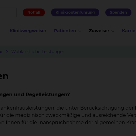
Notfall
Klinikroutenführung
Spenden
Klinikwegweiser
Patienten
Zuweiser
Karrie
e
Wahlärztliche Leistungen
en
ungen und Regelleistungen?
rankenhausleistungen, die unter Berücksichtigung der 
t für die medizinisch zweckmäßige und ausreichende Ve
ehen Ihnen für die Inanspruchnahme der allgemeinen Kr