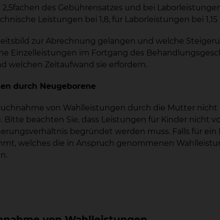
2,5fachen des Gebührensatzes und bei Laborleistunge
chnische Leistungen bei 1,8, für Laborleistungen bei 1,15
itsbild zur Abrechnung gelangen und welche Steigerun
lche Einzelleistungen im Fortgang des Behandlungsges
d welchen Zeitaufwand sie erfordern.
ngen durch Neugeborene
spruchnahme von Wahlleistungen durch die Mutter nich
Bitte beachten Sie, dass Leistungen für Kinder nicht v
cherungsverhältnis begründet werden muss. Falls für e
mmt, welches die in Anspruch genommenen Wahlleistung
n.
chnahme von Wahlleistungen