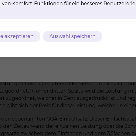
g von Komfort-Funktionen für ein besseres Benutzererle
riftlichen Vereinbarung erforderlich. Diese wird in der
ner solchen individuellen Vereinbarung werden Ihnen in
.
und fremden, ärztlich geleiteten Einrichtungen (z.B. ex
e akzeptieren
Auswahl speichern
Leistungen abgerechnet?
chnung nach den Regeln der amtlichen Gebührenordnung
feste Grundsystematik auf.
istung mit einer Gebührenziffer versehen. Dieser Gebühre
eordnet. In einer dritten Spalte wird die Leistung mit
wert zugeordnet, welcher in Cent ausgedrückt ist und r
rgibt sich der Preis für diese Leistung, welcher in eine
m den sogenannten GOÄ-Einfachsatz. Dieser Einfachsatz
 den Zeitaufwand der einzelnen Leistung oder die Schwie
gssätze zwischen dem Einfachen und dem 3,5fachen de