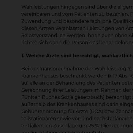
Wahlleistungen hingegen sind über die allge
vereinbaren und vom Patienten zu bezahlen. Fü
Zuwendung und besondere fachliche Qualifikat
diesen Ärzten veranlassten Leistungen von Är
Selbstverständlich werden Ihnen auch ohne Abs
richtet sich dann die Person des behandelnde
1. Welche Ärzte sind berechtigt, wahlärztlic
Bei der Inanspruchnahme der Wahlleistung "Ch
Krankenhauses beschränkt werden (§ 17 Abs. K
auf alle an der Behandlung des Patienten bet
Berechnung ihrer Leistungen im Rahmen der vol
Fünften Buches Sozialgesetzbuch) berechtigt s
außerhalb des Krankenhauses sind darin einges
Gebührenordnung für Ärzte (GOÄ) bzw. Zahnärzt
teilstationären sowie vor- und nachstationäre
entfallenden Zuschläge um 25 %. Die Rechnun
der liquidationsberechtigten Ärzte.