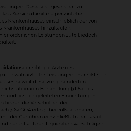
istungen. Diese sind gesondert zu
ass Sie sich damit die persönliche
des Krankenhauses einschließlich der von
des Krankenhauses hinzukaufen.
erforderlichen Leistungen zuteil, jedoch
igkeit.
uidationsberechtigte Ärzte des
ber wahlärztliche Leistungen erstreckt sich
auses, soweit diese zur gesonderten
d nachstationären Behandlung (§115a des
en und ärztlich geleiteten Einrichtungen
 finden die Vorschriften der
h § 6a GOÄ erfolgt bei vollstationären,
rung der Gebühren einschließlich der darauf
und beruht auf den Liquidationsvorschlägen