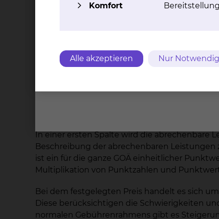
Komfort
Bereitstellun
Im letzteren Falle ist der Abschluss einer sch
unterzeichnet werden. Auch ohne Abschluss ei
notwendigen medizinischen Leistungen zuteil
Die ärztlichen Leistungen von Konsiliarärzten 
sie geltenden Tarifen berechnet.
Alle akzeptieren
Nur Notwendig
3. Wie werden die wahlärztlich erbrachten 
Im Einzelnen richtet sich die konkrete Abre
(GOÄ/GOZ). Diese Gebührenwerke weisen eine 
In einer ersten Spalte wird die abrechenbare Le
Beschreibung der abrechenbaren Leistungen zug
ist ein für die ganze GOÄ einheitlicher Punkt
Multiplikation von Punktzahlen und Punktwert e
Bei dem festgelegten Preis handelt es sich u
Diese berücksichtigen die Schwierigkeiten und
normalen Gebührenrahmens gibt es Steigerun