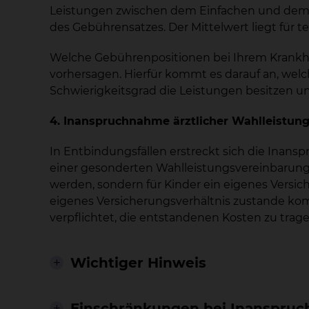
Leistungen zwischen dem Einfachen und dem 
des Gebührensatzes. Der Mittelwert liegt für te
Welche Gebührenpositionen bei Ihrem Krankhe
vorhersagen. Hierfür kommt es darauf an, we
Schwierigkeitsgrad die Leistungen besitzen un
4. Inanspruchnahme ärztlicher Wahlleistu
In Entbindungsfällen erstreckt sich die Inan
einer gesonderten Wahlleistungsvereinbarung. 
werden, sondern für Kinder ein eigenes Versi
eigenes Versicherungsverhältnis zustande ko
verpflichtet, die entstandenen Kosten zu trage
Wichtiger Hinweis
Einschränkungen bei Inanspru