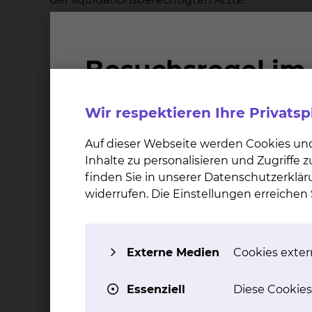
Die gesondert berechenbaren ärztlichen Leis
Wahlarzt der Fachabteilung oder von einem ben
und ihrer ständigen Vertreter werden Ihnen be
Leistungen der Konsiliarärzte und der fremden
2. Was geschieht, wenn der von Ihnen gewäh
Wir respektieren Ihre Privats
Die Rechtsprechung unterscheidet bei der Erb
Auf dieser Webseite werden Cookies un
vorhersehbarer und unvorhersehbarer Verhinde
Inhalte zu personalisieren und Zugriffe
wahlärztliche Leistung von seinem ständigen ä
finden Sie in unserer Datenschutzerklär
"Chefarztbehandlung" erhalten Sie eine Aufstel
widerrufen. Die Einstellungen erreiche
Verhinderung des Wahlarztes werden die Leistu
Im Falle der vorhersehbaren Verhinderung bes
Externe Medien
Cookies extern
Sie verschieben die Behandlung bis zur R
Sie lassen die Behandlung in Form allge
Essenziell
Diese Cookies
Sie lassen die Behandlung von dem benan