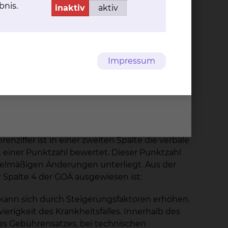
bnis.
inaktiv
aktiv
 Krankenakte dokumentiert und muss von Ihnen
 der Zeit der Abwesenheit des Wahlarztes alle
terne Labore) werden von diesen nach den für
Impressum
 für Ärzte / Gebührenordnung für Zahnärzte
nziffer ist in einer zweiten Spalte die verbale
 einer Punktzahl bewertet. Dieser Punktzahl
egelmäßigen Änderungen unterliegt. Aus der
r Spalte 4 der GOÄ ausgewiesen ist:
 kann sich durch Steigerungsfaktoren erhöhen.
rigkeit des Krankheitsfalles. Innerhalb des
s Gebührensatzes, bei technischen