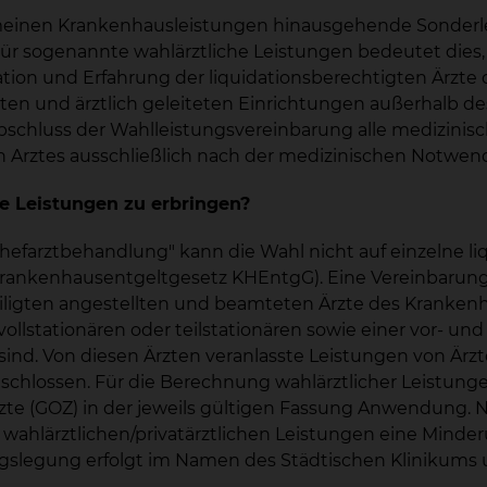
meinen Krankenhausleistungen hinausgehende Sonderle
r sogenannte wahlärztliche Leistungen bedeutet dies, d
ion und Erfahrung der liquidationsberechtigten Ärzte 
zten und ärztlich geleiteten Einrichtungen außerhalb 
chluss der Wahlleistungsvereinbarung alle medizinisch 
n Arztes ausschließlich nach der medizinischen Notwend
he Leistungen zu erbringen?
efarztbehandlung" kann die Wahl nicht auf einzelne liq
rankenhausentgeltgesetz KHEntgG). Eine Vereinbarung ü
eiligten angestellten und beamteten Ärzte des Krankenh
lstationären oder teilstationären sowie einer vor- un
ind. Von diesen Ärzten veranlasste Leistungen von Ärzt
chlossen. Für die Berechnung wahlärztlicher Leistungen
e (GOZ) in der jeweils gültigen Fassung Anwendung. Nac
n wahlärztlichen/privatärztlichen Leistungen eine Minde
gslegung erfolgt im Namen des Städtischen Klinikums 