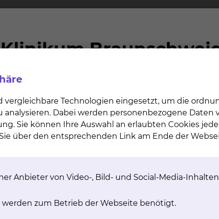
tungen werden, auch soweit sie vom Krankenhaus bere
annten ständigen ärztlichen Vertreter (§4 Abs. 2 Satz
i Abschluss eines Wahlleistungsvertrages „Chefarztbeh
 ärztlich geleiteten Einrichtungen werden von diesen na
lte Wahlarzt verhindert ist?
phäre
ringung einer wahlärztlichen Leistung durch einen stä
d vergleichbare Technologien eingesetzt, um die ordn
rung des Wahlarztes. Bei einer unvorhersehbaren Verhi
 zu analysieren. Dabei werden personenbezogene Daten ve
rztlichen Vertreter übernommen. Bei Abschluss eines Ve
ung. Sie können Ihre Auswahl an erlaubten Cookies jede
lung aller ständigen Vertreter der Chefärzte unseres K
n Sie über den entsprechenden Link am Ende der Websei
ngen des ständigen ärztlichen Vertreters als wahlärztl
tehen folgende Möglichkeiten:
er Anbieter von Video-, Bild- und Social-Media-Inhalten
ückkehr des Chefarztes;
meiner Krankenhausleistung, d.h. ohne Inanspruchnahme
 werden zum Betrieb der Webseite benötigt.
nten ärztlichen Vertreter unter Berechnung der wahlär