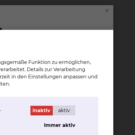
chnet werden, vom nachfolgend aufgeführten
 3 GOÄ/GOZ) erbracht. Die Namen der Chefärzte
andlung“ ausgehändigt. Die ärztlichen
ch den für sie geltenden Tarifen berechnet.
ndigen Vertreter des Wahlarztes zwischen
ungsgemäße Funktion zu ermöglichen,
nderung Ihres Wahlarztes wird die
rarbeitet. Details zur Verarbeitung
rtrages für die Wahlleistung
rzeit in den Einstellungen anpassen und
linikums. Im Falle der unvorhersehbaren
ten.
iche Leistungen in Rechnung gestellt.
.
inaktiv
aktiv
 wahlärztlicher Leistungen durchführen;
Immer aktiv
ztlichen Entgelte durchführen.