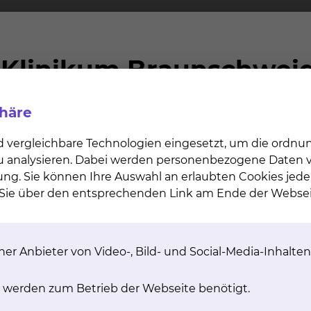
tungen werden, auch soweit sie vom Krankenhaus bere
annten ständigen ärztlichen Vertreter (§4 Abs. 2 Satz
i Abschluss eines Wahlleistungsvertrages „Chefarztbeh
 ärztlich geleiteten Einrichtungen werden von diesen na
lte Wahlarzt verhindert ist?
phäre
ringung einer wahlärztlichen Leistung durch einen stä
d vergleichbare Technologien eingesetzt, um die ordn
rung des Wahlarztes. Bei einer unvorhersehbaren Verhi
 zu analysieren. Dabei werden personenbezogene Daten ve
rztlichen Vertreter übernommen. Bei Abschluss eines Ve
ung. Sie können Ihre Auswahl an erlaubten Cookies jede
lung aller ständigen Vertreter der Chefärzte unseres K
n Sie über den entsprechenden Link am Ende der Websei
ngen des ständigen ärztlichen Vertreters als wahlärztl
tehen folgende Möglichkeiten:
er Anbieter von Video-, Bild- und Social-Media-Inhalten
ückkehr des Chefarztes;
meiner Krankenhausleistung, d.h. ohne Inanspruchnahme
 werden zum Betrieb der Webseite benötigt.
nten ärztlichen Vertreter unter Berechnung der wahlär