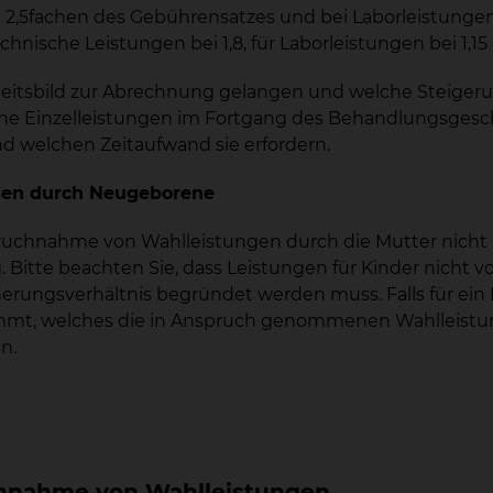
2,5fachen des Gebührensatzes und bei Laborleistunge
chnische Leistungen bei 1,8, für Laborleistungen bei 1,15
itsbild zur Abrechnung gelangen und welche Steigerun
lche Einzelleistungen im Fortgang des Behandlungsges
d welchen Zeitaufwand sie erfordern.
ngen durch Neugeborene
spruchnahme von Wahlleistungen durch die Mutter nich
Bitte beachten Sie, dass Leistungen für Kinder nicht v
cherungsverhältnis begründet werden muss. Falls für e
mmt, welches die in Anspruch genommenen Wahlleistung
n.
chnahme von Wahlleistungen