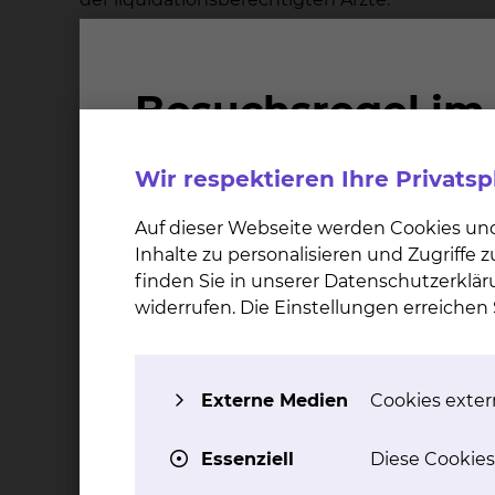
Die gesondert berechenbaren ärztlichen Leis
Wahlarzt der Fachabteilung oder von einem ben
und ihrer ständigen Vertreter werden Ihnen be
Leistungen der Konsiliarärzte und der fremden
2. Was geschieht, wenn der von Ihnen gewäh
Wir respektieren Ihre Privats
Die Rechtsprechung unterscheidet bei der Erb
Auf dieser Webseite werden Cookies un
vorhersehbarer und unvorhersehbarer Verhinde
Inhalte zu personalisieren und Zugriffe
wahlärztliche Leistung von seinem ständigen ä
finden Sie in unserer Datenschutzerklär
"Chefarztbehandlung" erhalten Sie eine Aufstel
widerrufen. Die Einstellungen erreiche
Verhinderung des Wahlarztes werden die Leistu
Im Falle der vorhersehbaren Verhinderung bes
Externe Medien
Cookies extern
Sie verschieben die Behandlung bis zur R
Sie lassen die Behandlung in Form allge
Essenziell
Diese Cookies
Sie lassen die Behandlung von dem benan