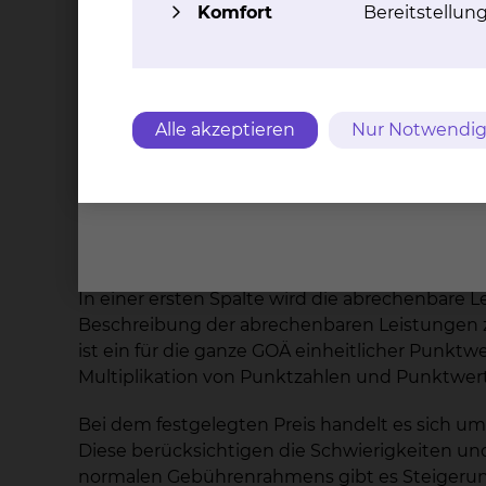
Komfort
Bereitstellun
Im letzteren Falle ist der Abschluss einer sch
unterzeichnet werden. Auch ohne Abschluss ei
notwendigen medizinischen Leistungen zuteil
Die ärztlichen Leistungen von Konsiliarärzten 
sie geltenden Tarifen berechnet.
Alle akzeptieren
Nur Notwendig
3. Wie werden die wahlärztlich erbrachten 
Im Einzelnen richtet sich die konkrete Abre
(GOÄ/GOZ). Diese Gebührenwerke weisen eine 
In einer ersten Spalte wird die abrechenbare Le
Beschreibung der abrechenbaren Leistungen zug
ist ein für die ganze GOÄ einheitlicher Punkt
Multiplikation von Punktzahlen und Punktwert e
Bei dem festgelegten Preis handelt es sich u
Diese berücksichtigen die Schwierigkeiten und
normalen Gebührenrahmens gibt es Steigerun