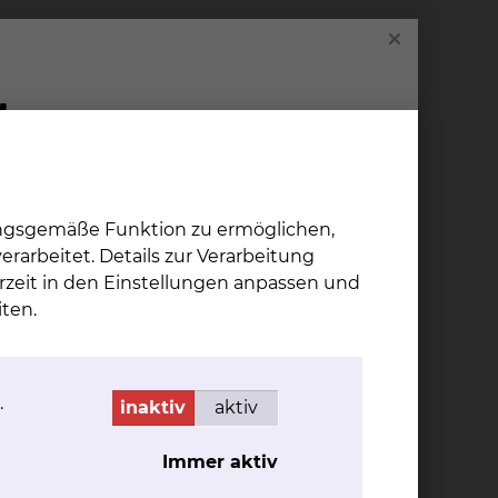
chnet werden, vom nachfolgend aufgeführten
 3 GOÄ/GOZ) erbracht. Die Namen der Chefärzte
andlung“ ausgehändigt. Die ärztlichen
ch den für sie geltenden Tarifen berechnet.
ndigen Vertreter des Wahlarztes zwischen
ungsgemäße Funktion zu ermöglichen,
nderung Ihres Wahlarztes wird die
rarbeitet. Details zur Verarbeitung
rtrages für die Wahlleistung
rzeit in den Einstellungen anpassen und
linikums. Im Falle der unvorhersehbaren
ten.
iche Leistungen in Rechnung gestellt.
.
inaktiv
aktiv
 wahlärztlicher Leistungen durchführen;
Immer aktiv
ztlichen Entgelte durchführen.