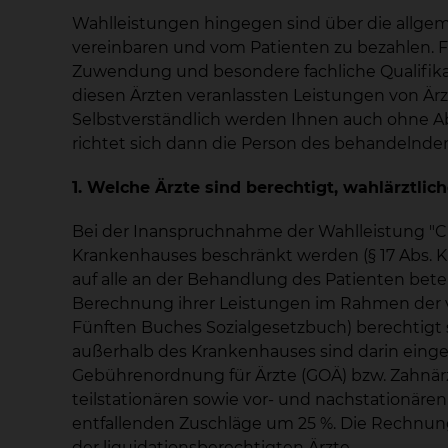
Wahlleistungen hingegen sind über die allge
vereinbaren und vom Patienten zu bezahlen. Fü
Zuwendung und besondere fachliche Qualifikat
diesen Ärzten veranlassten Leistungen von Är
Selbstverständlich werden Ihnen auch ohne Abs
richtet sich dann die Person des behandelnde
1. Welche Ärzte sind berechtigt, wahlärztlic
Bei der Inanspruchnahme der Wahlleistung "Ch
Krankenhauses beschränkt werden (§ 17 Abs. K
auf alle an der Behandlung des Patienten bet
Berechnung ihrer Leistungen im Rahmen der vol
Fünften Buches Sozialgesetzbuch) berechtigt s
außerhalb des Krankenhauses sind darin einges
Gebührenordnung für Ärzte (GOÄ) bzw. Zahnärzt
teilstationären sowie vor- und nachstationäre
entfallenden Zuschläge um 25 %. Die Rechnun
der liquidationsberechtigten Ärzte.