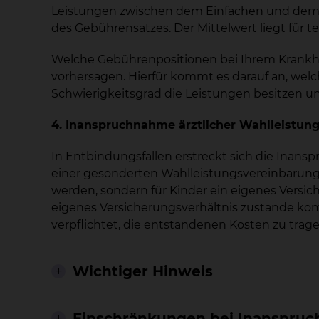
Leistungen zwischen dem Einfachen und dem 
des Gebührensatzes. Der Mittelwert liegt für te
Welche Gebührenpositionen bei Ihrem Krankhe
vorhersagen. Hierfür kommt es darauf an, we
Schwierigkeitsgrad die Leistungen besitzen un
4. Inanspruchnahme ärztlicher Wahlleistu
In Entbindungsfällen erstreckt sich die Inan
einer gesonderten Wahlleistungsvereinbarung. 
werden, sondern für Kinder ein eigenes Versi
eigenes Versicherungsverhältnis zustande ko
verpflichtet, die entstandenen Kosten zu trage
Wichtiger Hinweis
Einschränkungen bei Inanspru