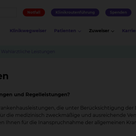
Notfall
Klinikroutenführung
Spenden
Klinikwegweiser
Patienten
Zuweiser
Karrie
Wahlärztliche Leistungen
en
ungen und Regelleistungen?
rankenhausleistungen, die unter Berücksichtigung der 
t für die medizinisch zweckmäßige und ausreichende Ve
ehen Ihnen für die Inanspruchnahme der allgemeinen Kr