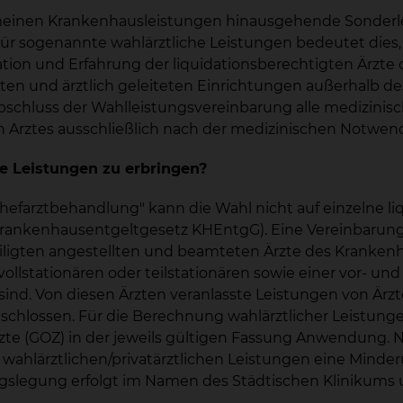
meinen Krankenhausleistungen hinausgehende Sonderle
r sogenannte wahlärztliche Leistungen bedeutet dies, d
ion und Erfahrung der liquidationsberechtigten Ärzte 
zten und ärztlich geleiteten Einrichtungen außerhalb 
chluss der Wahlleistungsvereinbarung alle medizinisch 
n Arztes ausschließlich nach der medizinischen Notwend
he Leistungen zu erbringen?
efarztbehandlung" kann die Wahl nicht auf einzelne liq
rankenhausentgeltgesetz KHEntgG). Eine Vereinbarung ü
eiligten angestellten und beamteten Ärzte des Krankenh
lstationären oder teilstationären sowie einer vor- un
ind. Von diesen Ärzten veranlasste Leistungen von Ärzt
chlossen. Für die Berechnung wahlärztlicher Leistungen
e (GOZ) in der jeweils gültigen Fassung Anwendung. Nac
n wahlärztlichen/privatärztlichen Leistungen eine Minde
gslegung erfolgt im Namen des Städtischen Klinikums 