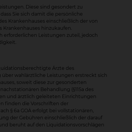
istungen. Diese sind gesondert zu
ass Sie sich damit die persönliche
des Krankenhauses einschließlich der von
des Krankenhauses hinzukaufen.
erforderlichen Leistungen zuteil, jedoch
igkeit.
uidationsberechtigte Ärzte des
ber wahlärztliche Leistungen erstreckt sich
auses, soweit diese zur gesonderten
d nachstationären Behandlung (§115a des
en und ärztlich geleiteten Einrichtungen
 finden die Vorschriften der
h § 6a GOÄ erfolgt bei vollstationären,
rung der Gebühren einschließlich der darauf
und beruht auf den Liquidationsvorschlägen