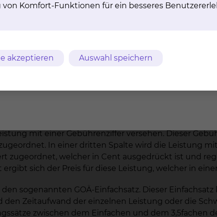
g von Komfort-Funktionen für ein besseres Benutzererle
riftlichen Vereinbarung erforderlich. Diese wird in der
ner solchen individuellen Vereinbarung werden Ihnen in
.
und fremden, ärztlich geleiteten Einrichtungen (z.B. ex
e akzeptieren
Auswahl speichern
Leistungen abgerechnet?
chnung nach den Regeln der amtlichen Gebührenordnung
feste Grundsystematik auf.
istung mit einer Gebührenziffer versehen. Dieser Gebühre
eordnet. In einer dritten Spalte wird die Leistung mit
wert zugeordnet, welcher in Cent ausgedrückt ist und r
rgibt sich der Preis für diese Leistung, welcher in eine
m den sogenannten GOÄ-Einfachsatz. Dieser Einfachsatz
 den Zeitaufwand der einzelnen Leistung oder die Schwie
gssätze zwischen dem Einfachen und dem 3,5fachen de