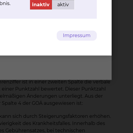
bnis.
inaktiv
aktiv
 Krankenakte dokumentiert und muss von Ihnen
 der Zeit der Abwesenheit des Wahlarztes alle
terne Labore) werden von diesen nach den für
Impressum
 für Ärzte / Gebührenordnung für Zahnärzte
nziffer ist in einer zweiten Spalte die verbale
 einer Punktzahl bewertet. Dieser Punktzahl
egelmäßigen Änderungen unterliegt. Aus der
r Spalte 4 der GOÄ ausgewiesen ist:
 kann sich durch Steigerungsfaktoren erhöhen.
rigkeit des Krankheitsfalles. Innerhalb des
s Gebührensatzes, bei technischen