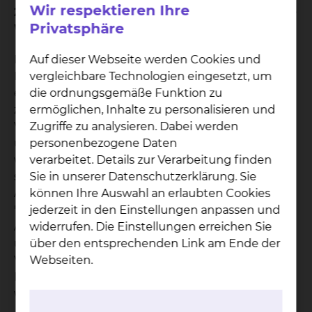
Wir respektieren Ihre
2. Was geschieht, wenn der von Ihnen gewählte
Privatsphäre
Wahlarzt verhindert ist?
Die Rechtsprechung unterscheidet bei der
Auf dieser Webseite werden Cookies und
Erbringung einer wahlärztlichen Leistung durch
vergleichbare Technologien eingesetzt, um
einen ständigen Vertreter des Wahlarztes
die ordnungsgemäße Funktion zu
zwischen vorhersehbarer und unvorhersehbarer
ermöglichen, Inhalte zu personalisieren und
Verhinderung des Wahlarztes. Bei einer
Zugriffe zu analysieren. Dabei werden
unvorhersehbaren Verhinderung Ihres Wahlarztes
personenbezogene Daten
wird die wahlärztliche Leistung von seinem
verarbeitet. Details zur Verarbeitung finden
ständigen ärztlichen Vertreter übernommen. Bei
Sie in unserer Datenschutzerklärung. Sie
Abschluss eines Vertrages für die Wahlleistung
können Ihre Auswahl an erlaubten Cookies
"Chefarztbehandlung" erhalten Sie eine
jederzeit in den Einstellungen anpassen und
Aufstellung aller ständigen Vertreter der Chefärzte
widerrufen. Die Einstellungen erreichen Sie
unseres Klinikums. Im Falle der unvorhersehbaren
über den entsprechenden Link am Ende der
Verhinderung des Wahlarztes werden die
Webseiten.
Leistungen des ständigen ärztlichen Vertreters als
wahlärztliche Leistungen in Rechnung gestellt.