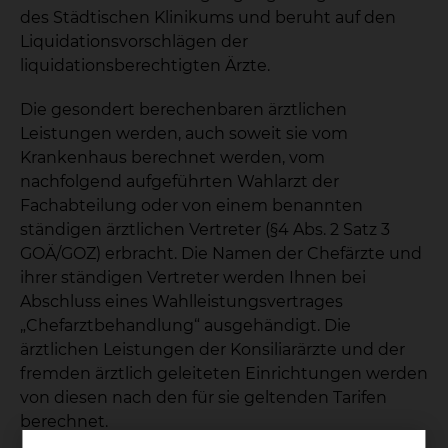
des Städtischen Klinikums und beruht auf den
Liquidationsvorschlägen der
liquidationsberechtigten Ärzte.
Die gesondert berechenbaren ärztlichen
Leistungen werden, auch soweit sie vom
Krankenhaus berechnet werden, vom
nachfolgend aufgeführten Wahlarzt der
Fachabteilung oder von einem benannten
ständigen ärztlichen Vertreter (§4 Abs. 2 Satz 3
GOÄ/GOZ) erbracht. Die Namen der Chefärzte und
ihrer ständigen Vertreter werden Ihnen bei
Abschluss eines Wahlleistungsvertrages
„Chefarztbehandlung“ ausgehändigt. Die
ärztlichen Leistungen der Konsiliarärzte und der
fremden ärztlich geleiteten Einrichtungen werden
von diesen nach den für sie geltenden Tarifen
berechnet.