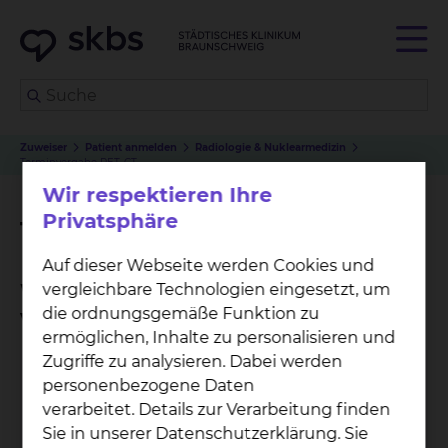
Zuweiser
Patient anmelden
Radiologie & Nuklearmedizin
Terminvergabe PET-CT
Wir respektieren Ihre
Privatsphäre
Terminvergabe PET-CT
Auf dieser Webseite werden Cookies und
Wo kann ich einen Termin
vergleichbare Technologien eingesetzt, um
die ordnungsgemäße Funktion zu
vereinbaren?
ermöglichen, Inhalte zu personalisieren und
Zugriffe zu analysieren. Dabei werden
Anmeldung PET-CT
personenbezogene Daten
verarbeitet. Details zur Verarbeitung finden
Sie in unserer Datenschutzerklärung. Sie