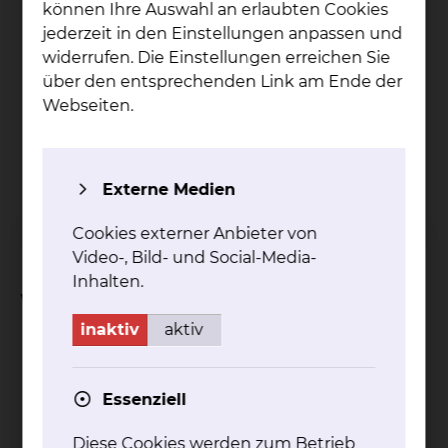
können Ihre Auswahl an erlaubten Cookies
jederzeit in den Einstellungen anpassen und
widerrufen. Die Einstellungen erreichen Sie
über den entsprechenden Link am Ende der
Webseiten.
Salzdahlumer Straße 90, 38126 Braunschweig
Tel.:
+49 531 595 2125
Fax: +49 531 595 2786
Externe Medien
Per E-Mail kontaktieren
Cookies externer Anbieter von
Video-, Bild- und Social-Media-
Inhalten.
Weitere Informationen
inaktiv
aktiv
Essenziell
PET-CT
Diese Cookies werden zum Betrieb