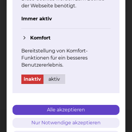
der Webseite benötigt.
mehr
Immer aktiv
Komfort
Bereitstellung von Komfort-
PET-CT bei Pro­sta­ta-Krebs
Funktionen für ein besseres
Benutzererlebnis.
mehr
inaktiv
aktiv
Kontakt
Impressum
AVB
Datenschutz
Bildnachweise
Entgelttransparenz
Cookie Einstellungen
Alle akzeptieren
Nur Notwendige akzeptieren