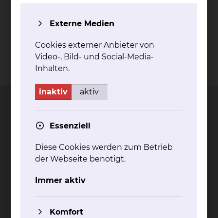
Externe Medien
Cookies externer Anbieter von
Video-, Bild- und Social-Media-
Inhalten.
Kontakt
Impressum
AVB
Datenschutz
Bildnachweise
Entgelttransparenz
Cookie Einstellungen
inaktiv
aktiv
Essenziell
Städtisches Klinikum
Diese Cookies werden zum Betrieb
Braunschweig gGmbH
der Webseite benötigt.
Freisestr. 9/10
38118 Braunschweig
Immer aktiv
Tel.: 0531/595-0
Fax: 0531/595-1322
Komfort