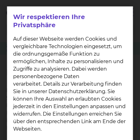
Wir respektieren Ihre
Privatsphäre
Auf dieser Webseite werden Cookies und
vergleichbare Technologien eingesetzt, um
Zuweiser
Patient anmelden
Neurochirurgie
Famulatur (Medizinstudium)
die ordnungsgemäße Funktion zu
ermöglichen, Inhalte zu personalisieren und
Zugriffe zu analysieren. Dabei werden
Famulatur (Medizinstudium)
personenbezogene Daten
verarbeitet. Details zur Verarbeitung finden
Im Städtischen Klinikum Braunschweig können
Sie in unserer Datenschutzerklärung. Sie
Sie in allen medizinischen Fachrichtungen
können Ihre Auswahl an erlaubten Cookies
Famulaturen absolvieren. Als Akademisches
jederzeit in den Einstellungen anpassen und
Lehrkrankenhaus der Medizinischen Hochschule
widerrufen. Die Einstellungen erreichen Sie
Hannover (MHH) erhalten Sie umfassende
über den entsprechenden Link am Ende der
Einblicke in den Klinikalltag.
Webseiten.