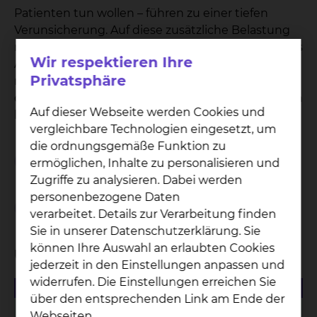
Patienten tun wollen – führen zu einer tiefen
Verunsicherung. Auf diese zusätzliche Belastung
reagieren wir. Unser Ziel ist es, den Zeitrahmen des
Wir respektieren Ihre
Aufenthaltes auf das absolut notwendige Maß zu
Privatsphäre
reduzieren, indem der Aufenthalt mit den
diagnostischen und therapeutischen Maßnahmen
Auf dieser Webseite werden Cookies und
klar durchstrukturiert und organisiert wird.
vergleichbare Technologien eingesetzt, um
die ordnungsgemäße Funktion zu
Geplante Aufnahme
ermöglichen, Inhalte zu personalisieren und
Zugriffe zu analysieren. Dabei werden
personenbezogene Daten
Ungeplante Aufnahme / Notfall
verarbeitet. Details zur Verarbeitung finden
Sie in unserer Datenschutzerklärung. Sie
können Ihre Auswahl an erlaubten Cookies
Unterlagen
jederzeit in den Einstellungen anpassen und
widerrufen. Die Einstellungen erreichen Sie
151.95 KB
PDF
über den entsprechenden Link am Ende der
Fragenkatalog "Menschen mit Demenz im
Webseiten.