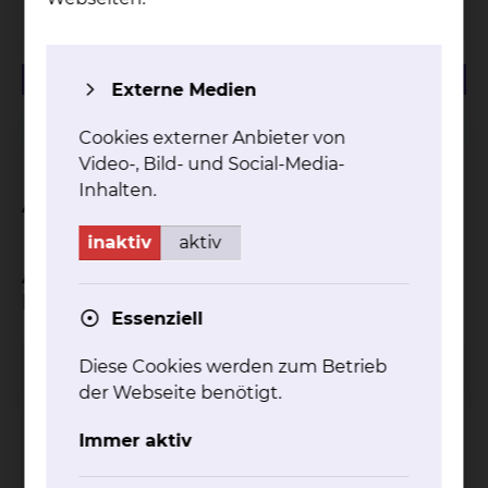
Krankenhaus"
57.74 KB
PDF
Externe Medien
Infoflyer "Menschen mit Demenz im Krankenhaus"
Cookies externer Anbieter von
Video-, Bild- und Social-Media-
Inhalten.
Ansprechpartner
inaktiv
aktiv
Ansprechpartner und Hilfen in den
Beratungsstellen
Essenziell
Diese Cookies werden zum Betrieb
Gerontopsychiatrische Beratungsstelle
der Webseite benötigt.
Immer aktiv