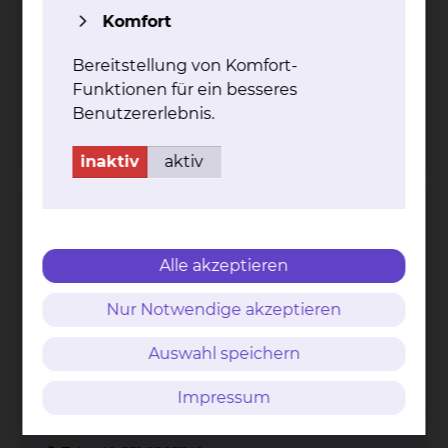
Komfort
Bereitstellung von Komfort-
Funktionen für ein besseres
Trifftweg 73, 38118 Braunschweig
Benutzererlebnis.
Tel.:
+49 531 2565740
inaktiv
aktiv
Alzheimer Gesellschaft Braunschweig e.V.
Alle akzeptieren
Nur Notwendige akzeptieren
Auswahl speichern
Impressum
Trifftweg 73, 38118 Braunschweig