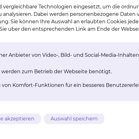
nden ist es uns leider nicht möglich, individuelle
d vergleichbare Technologien eingesetzt, um die ordn
zu berücksichtigen. An diesem Tag bekommen Sie dah
 zu analysieren. Dabei werden personenbezogene Daten ve
ung. Sie können Ihre Auswahl an erlaubten Cookies jede
n Sie über den entsprechenden Link am Ende der Websei
nen Sie unsere Diätassistentinnen unter den neben st
ten Appetit!
er Anbieter von Video-, Bild- und Social-Media-Inhalten
 werden zum Betrieb der Webseite benötigt.
1.51 M
g von Komfort-Funktionen für ein besseres Benutzererle
1.94 M
1.48 M
784.87 K
7.11 M
e akzeptieren
Auswahl speichern
1.30 M
1.70 M