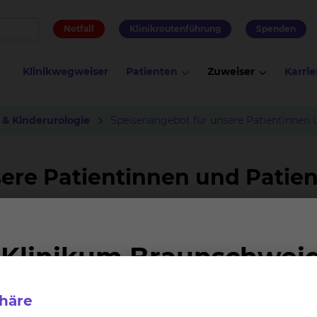
Notfall
Klinikroutenführung
Spenden
Klinikwegweiser
Patienten
Zuweiser
Karrie
 & Kinderurologie
Speisenangebot für unsere Patientinnen 
ere Patientinnen und Patie
 liegen uns am Herzen. Eine abwechslungsreiche und g
 Deswegen bereiten die Teams aus den beiden Küchen de
Ort für Sie zu.
ung eingeschränkt sind, können Sie Ihr Essen nach Ihren
phäre
 wird Ihre Essenswünsche für den nächsten Tag bis 1