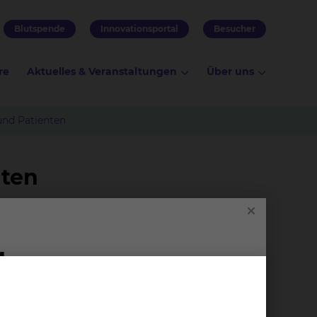
Blutspende
Innovationsportal
Besucher
re
Aktuelles & Veranstaltungen
Über uns
und Patienten
nten
esunde
s
Kü­che /
2:45