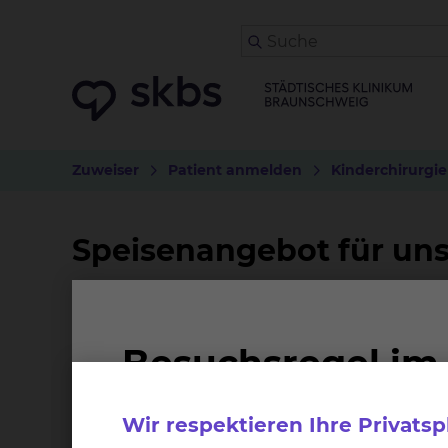
Zuweiser
Patient anmelden
Kinderchirurgie
Speisenangebot für uns
Ihr Wohlbefinden und Ihre baldige Genesung
Kost kann dazu einen guten Beitrag leisten.
Klinikums Ihr Essen immer frisch und direkt vor 
Soweit Sie nicht durch eine ärztliche Verordn
Wir respektieren Ihre Privats
Wünschen zusammenstellen. Unser Menüservice