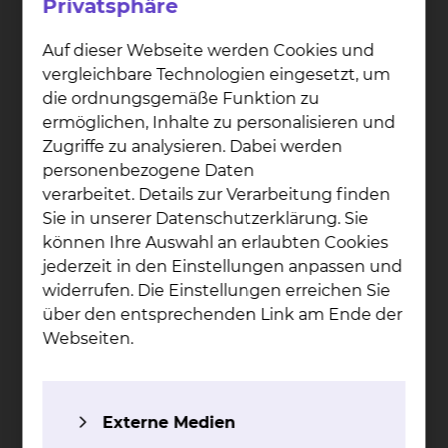
Privatsphäre
und Submukosaresektion):
Bei diesem
Verfahren wird mit dem Endoskop
Auf dieser Webseite werden Cookies und
verdächtige, bzw. nachgewiesenermaßen
vergleichbare Technologien eingesetzt, um
bösartig veränderte Schleimhaut mit dem
die ordnungsgemäße Funktion zu
Endoskop abgetragen. Damit kann unter
ermöglichen, Inhalte zu personalisieren und
Umständen eine Operation verhindert
Zugriffe zu analysieren. Dabei werden
werden. Voraussetzung ist jedoch, dass
personenbezogene Daten
tiefere Schichten des Organes noch nicht
verarbeitet. Details zur Verarbeitung finden
betroffen sind.
Sie in unserer Datenschutzerklärung. Sie
Weitung von Engstellen der Speiseröhre
können Ihre Auswahl an erlaubten Cookies
und des Darmes (Bougierung):
Bei
jederzeit in den Einstellungen anpassen und
Verengungen der Speiseröhre, die durch eine
widerrufen. Die Einstellungen erreichen Sie
chronische Entzündung der Speisröhre
über den entsprechenden Link am Ende der
bedingt sind, kann in einigen Fällen die
Webseiten.
Engstelle wieder eröffnet werden. Dabei wird
ein Ballon in die Engstelle eingebracht und
dort aufgepumpt. Aufgrund der Gefahr eines
Externe Medien
Einrisses des Organs kann dieser Eingriff