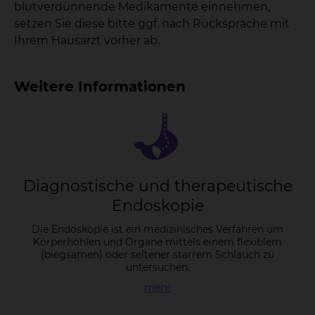
blutverdünnende Medikamente einnehmen,
setzen Sie diese bitte ggf. nach Rücksprache mit
Ihrem Hausarzt vorher ab.
Weitere Informationen
Dia­gnos­ti­sche und the­ra­peu­ti­sche
En­do­sko­pie
Die Endoskopie ist ein medizinisches Verfahren um
Körperhöhlen und Organe mittels einem flexiblem
(biegsamen) oder seltener starrem Schlauch zu
untersuchen.
mehr