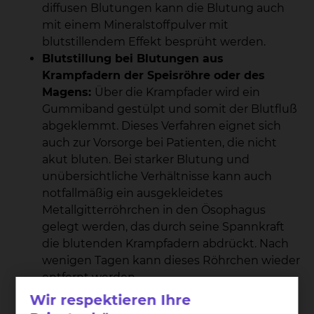
diffusen Blutungen kann die Blutung auch
mit einem Mineralstoffpulver mit
blutstillendem Effekt besprüht werden.
Blutstillung bei Blutungen aus
Krampfadern der Speisröhre oder des
Magens:
Über die Krampfader wird ein
Gummiband gestülpt und somit der Blutfluß
abgeklemmt. Dieses Verfahren eignet sich
auch zur Vorsorge bei Patienten, die nicht
akut bluten. Bei starker Blutung und
unübersichtliche Verhältnisse kann auch
notfallmäßig ein ausgekleidetes
Metallgitterröhrchen in den Ösophagus
gelegt werden, das durch seine Spannkraft
die blutenden Krampfadern abdrückt. Nach
wenigen Tagen kann dieses Röhrchen wieder
entfernt werden.
Abtragung von bösartigen Veränderungen
Wir respektieren Ihre
der Schleimhaut (endoskopische Mukosa-