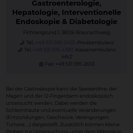
Gas­tro­en­te­ro­lo­gie,
He­pa­to­lo­gie, In­ter­ven­tio­nel­le
En­do­sko­pie & Dia­be­to­lo­gie
Fichtengrund 1, 38126 Braunschweig
Tel.:
+49 531 595 2450
Privatambulanz
Tel.:
+49 531 595 4380
Kassenambulanz
MVZ
Fax: +49 531 595 2653
Bei der Gastroskopie kann die Speiseröhre, der
Magen und der 12-Fingerdarm endoskopisch
untersucht werden. Dabei werden die
Schleimhäute und eventuelle Veränderungen
(Entzündungen, Geschwüre, Verengungen,
Tumore, ...) dargestellt. Zusätzlich können kleine
Proben zur Untersuchung unter dem Mikroskop