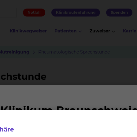
Notfall
Klinikroutenführung
Spenden
Klinikwegweiser
Patienten
Zuweiser
Karrie
Blutreinigung
Rheumatologische Sprechstunde
echstunde
prochen?
umatischer Erkrankungen
phäre