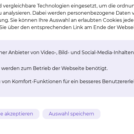
d vergleichbare Technologien eingesetzt, um die ordn
 zu analysieren. Dabei werden personenbezogene Daten ve
ung. Sie können Ihre Auswahl an erlaubten Cookies jede
n
n Sie über den entsprechenden Link am Ende der Websei
im Krankenhaus
er Anbieter von Video-, Bild- und Social-Media-Inhalten
t?
 werden zum Betrieb der Webseite benötigt.
g von Komfort-Funktionen für ein besseres Benutzererle
hstunde mitzubringen?
Hausarzt
e akzeptieren
Auswahl speichern
aren?