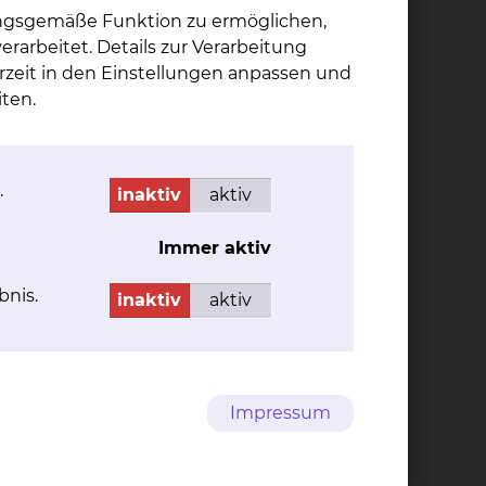
ungsgemäße Funktion zu ermöglichen,
rarbeitet. Details zur Verarbeitung
rzeit in den Einstellungen anpassen und
ten.
Kat­ja Schmitt-Bie­da
.
inaktiv
aktiv
Fichtengrund 1, 38126
Braunschweig
Immer aktiv
Tel.:
+49 531 595 2381
Fax: +49 531 595 2655
bnis.
inaktiv
aktiv
Per E-Mail kontaktieren
Impressum