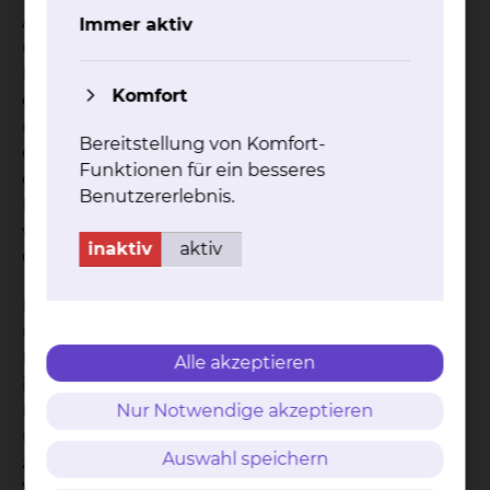
Ausbildung einer Hirndrucksteigerung schnell
Immer aktiv
und gezielt behandelt werden. Dabei sind
Hirnwasserableitungen und Tumorentfernungen
Komfort
durch Schädeleröffnungen gelegentlich
notfallmäßig, nachts oder am Wochenende
Bereitstellung von Komfort-
erforderlich. Die Nachbehandlung erfolgt dann
Funktionen für ein besseres
gemeinsam mit der Anästhesie und der
Benutzererlebnis.
Intensivstation der Kinderklinik. Von hier aus
werden Rehamaßnahmen und ggf. eine Tumor-
inaktiv
aktiv
Chemotherapie angeschlossen.
Im Rahmen von Blutungen oder Infektionen
unter der Geburt können Kinder einen
Hirnwasseraufstau („Wasserkopf“) entwickeln. Hier
Alle akzeptieren
ist eine rasche Ableitung des Hirnwassers mit
Beseitigung der Entzündung oder von Blutresten
Nur Notwendige akzeptieren
und nachfolgender Versorgung mit einem
Auswahl speichern
ableitenden Ventilsystem erforderlich. Die
Ventilsysteme sind in der Regel von außen