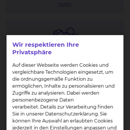
mehr
Wir respektieren Ihre
Privatsphäre
Neo­na­to­lo­gie & Päd­ia­tri­sche
Auf dieser Webseite werden Cookies und
In­ten­siv­me­di­zin
vergleichbare Technologien eingesetzt, um
Celler Straße 38, 38114 Braunschweig
die ordnungsgemäße Funktion zu
ermöglichen, Inhalte zu personalisieren und
Tel.:
+49 531 595 3922
Zugriffe zu analysieren. Dabei werden
Fax: +49 531 595 3793
personenbezogene Daten
Per E-Mail kontaktieren
verarbeitet. Details zur Verarbeitung finden
mehr
Sie in unserer Datenschutzerklärung. Sie
können Ihre Auswahl an erlaubten Cookies
jederzeit in den Einstellungen anpassen und