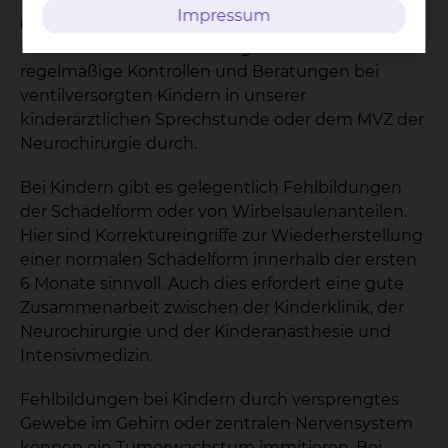
Impressum
einstellbar, sodass eine Anpassung an die
Bedürfnisse des Kindes möglich ist. Wir führen
regelmäßige Kontrollen und Beratungen bei
ventilversorgten Kindern in unserer
kinderärztlichen Sprechstunde oder dem MVZ der
Neurochirurgie durch.
Bei Kindern gibt es gelegentlich Fehlbildungen
der Schädelform oder von Wirbelsäulenanteilen.
Hier sind Korrektureingriffe zur Wiederherstellung
einer normalen Schädelform innerhalb der ersten
6 Monate sinnvoll. Auch dies erfordert eine gute
Zusammenarbeit zwischen der Kinderklinik, der
Neurochirurgie und der Kinderanästhesie und
Intensivmedizin.
Fehlbildungen bei Kindern durch versprengtes
Gewebe im Gehirn oder zentralen Nervensystem
können ein Tumorwachstum immitieren. Bei