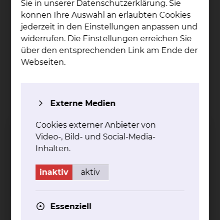
Sie in unserer Datenschutzerklärung. Sie
können Ihre Auswahl an erlaubten Cookies
jederzeit in den Einstellungen anpassen und
widerrufen. Die Einstellungen erreichen Sie
über den entsprechenden Link am Ende der
Webseiten.
Externe Medien
Dr. Jost Wi­gand Rich­ter
Cookies externer Anbieter von
Video-, Bild- und Social-Media-
Celler Straße 38, 38114 Braunschweig
Inhalten.
Tel.:
+49 531 595 3921
Fax: +49 531 595 3793
inaktiv
aktiv
Per E-Mail kontaktieren
Essenziell