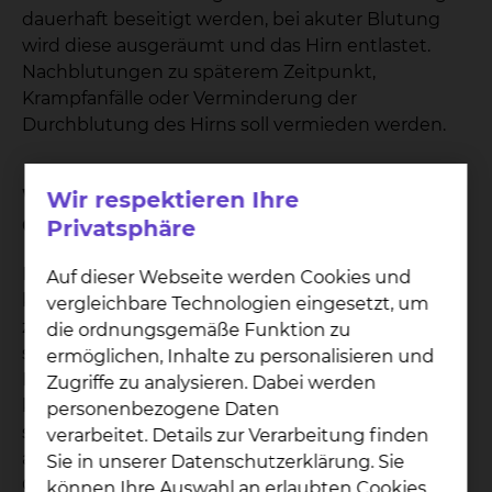
dauerhaft beseitigt werden, bei akuter Blutung
wird diese ausgeräumt und das Hirn entlastet.
Nachblutungen zu späterem Zeitpunkt,
Krampfanfälle oder Verminderung der
Durchblutung des Hirns soll vermieden werden.
Wie sind die Erfolgsaussichten der
Wir respektieren Ihre
Operation?
Privatsphäre
Die Erfolgsaussichten der Operation oder
Auf dieser Webseite werden Cookies und
kombinierten Behandlung sind sehr gut, wenn
vergleichbare Technologien eingesetzt, um
zuvor noch keine Blutung eingetreten ist. Bei
die ordnungsgemäße Funktion zu
schweren Blutungen können hingegen
ermöglichen, Inhalte zu personalisieren und
Lähmungen, Funktionsstörungen und
Zugriffe zu analysieren. Dabei werden
körperliche, geistige und
personenbezogene Daten
seelische Beeinträchtigungen verbleiben, die sich
verarbeitet. Details zur Verarbeitung finden
auch nach erfolgreicher Ausschaltung der
Sie in unserer Datenschutzerklärung. Sie
Gefäßfehlbildungen nicht immer bessern.
können Ihre Auswahl an erlaubten Cookies