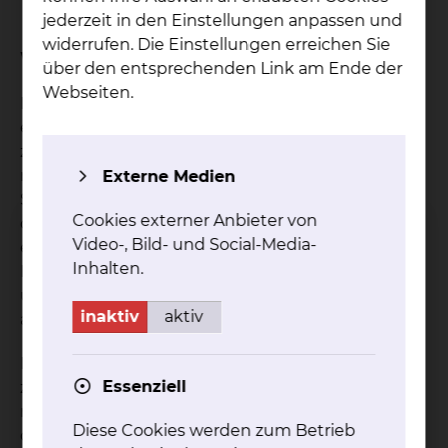
jederzeit in den Einstellungen anpassen und
widerrufen. Die Einstellungen erreichen Sie
Wie ist der Ablauf der Operation?
über den entsprechenden Link am Ende der
Webseiten.
In allen Fällen einer Blutung handelt es sich um
eine Notfallsituation, die ein rasches und
zielgerichtetes Handeln erfordert. Die dafür
notwendige Ausstattung mit 2 high-tech-OP-
Externe Medien
Sälen, einer Neuro-Intensivstation und speziellen
Cookies externer Anbieter von
diagnostischen Verfahren ist in unserer Klinik für
Video-, Bild- und Social-Media-
eine optimale Behandlung über den gesamten
Inhalten.
Krankheitsverlauf vorhanden. Neurochirurgische
und Neurologische Klinik sowie Neuroradiologie
inaktiv
aktiv
arbeiten hier Hand in Hand.
Für die Behandlung von Aneurysmen kommen
Essenziell
zum einen die neurochirurgische
mikrochirurgische Ausschaltung des Aneurysmas
Diese Cookies werden zum Betrieb
durch Metallclips (Clipping) oder die