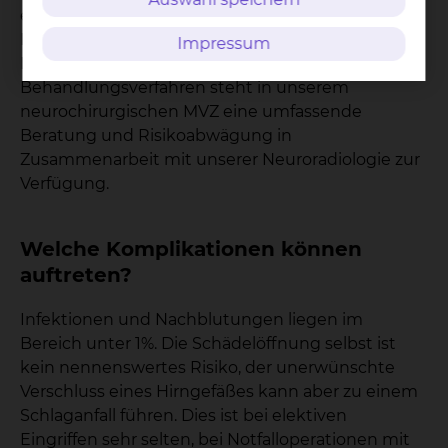
entdeckt, möglicherweise im Rahmen der
Diagnostik bei anderen Erkrankungen. Für die
Impressum
Entscheidung über das schonendste
Behandlungsverfahren steht in unserem
neurochirurgischen MVZ eine umfassende
Beratung und Risikoabwägung in
Zusammenarbeit mit unserer Neuroradiologie zur
Verfügung.
Welche Komplikationen können
auftreten?
Infektionen und Nachblutungen liegen im
Bereich unter 1%. Die Schädelöffnung selbst ist
kein nennenswertes Risiko, der unerwünschte
Verschluss eines Hirngefäßes kann aber zu einem
Schlaganfall führen. Dies ist bei elektiven
Eingriffen sehr selten, bei Notfalloperationen mit