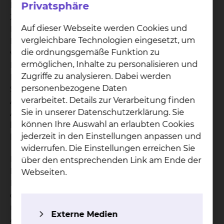
Privatsphäre
Risikofaktoren wie z.B. Bluthochdruck,
Zuckerkrankheit oder Rauchen kann es zu einer
Auf dieser Webseite werden Cookies und
Einengung (Stenose) dieser Gefäße kommen.
vergleichbare Technologien eingesetzt, um
Hierdurch kann der Durchfluss von Blut
die ordnungsgemäße Funktion zu
vollständig oder teilweise unterbrochen werden.
ermöglichen, Inhalte zu personalisieren und
Hierbei spricht man von der koronaren
Zugriffe zu analysieren. Dabei werden
Herzkrankheit. Typische Symptome sind
personenbezogene Daten
Schmerzen im Brustkorb, welche in den linken
verarbeitet. Details zur Verarbeitung finden
Arm ausstrahlen können (Angina Pectoris),
Sie in unserer Datenschutzerklärung. Sie
Atemnot oder Übelkeit. Ein Herzinfarkt mit
können Ihre Auswahl an erlaubten Cookies
lebensbedrohlichen Herzrhythmusstörungen
jederzeit in den Einstellungen anpassen und
kann die Folge sein.
widerrufen. Die Einstellungen erreichen Sie
Durch die Aufdehnung der Engstelle mittels
über den entsprechenden Link am Ende der
Ballonkatheter und durch die Implantation eines
Webseiten.
Metallgitters (Stent) kann eine solche Engstelle
oftmals erfolgreich behandelt werden. Erst wenn
mehrere Koronarien erkrankt sind, oder wenn eine
Externe Medien
Aufdehnung mittels Katheter nicht möglich ist,