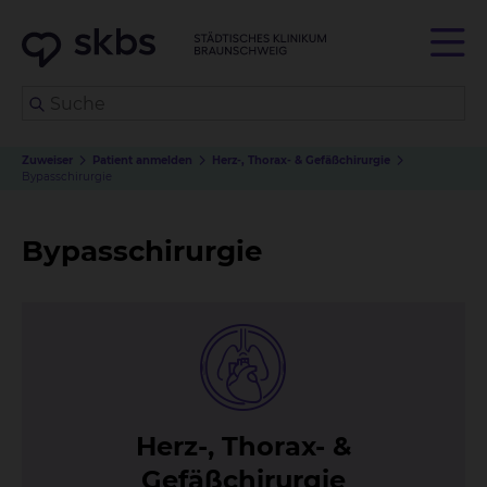
Zuweiser
Patient anmelden
Herz-, Thorax- & Gefäßchirurgie
Bypasschirurgie
Bypasschirurgie
Herz-, Tho­rax- &
Ge­fäß­chir­ur­gie