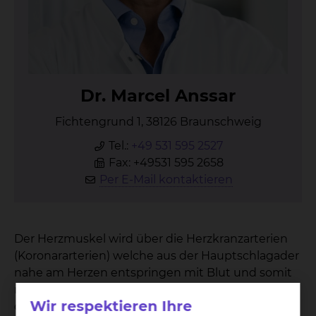
Dr. Mar­cel Ans­sar
Fichtengrund 1, 38126 Braunschweig
Tel.:
+49 531 595 2527
Fax: +49531 595 2658
Per E-Mail kontaktieren
Der Herzmuskel wird über die Herzkranzarterien
(Koronararterien) welche aus der Hauptschlagader
nahe am Herzen entspringen mit Blut und somit
mit Sauerstoff und Nährstoffen versorgt. Infolge
Wir respektieren Ihre
der Alterung und aufgrund von verschiedenen