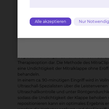
mögliche Verbesserungen überprüft und die 
kontrolliert. Im Vergleich zum Bundesdurchs
erzielt.
Alle akzeptieren
Nur Notwendig
Kathetergestütztes Mitralklappen-Clippi
Die minimal-invasive, klappenerhaltende Mitra
zur Behandlung von Patienten, die an einer Und
(LINK: Chirurgie der Mitralklappe). Allerdings 
Begleiterkrankungen zu risikoreich sein. Bei di
Therapieoption dar. Die Methode des MitraClip 
eine Undichtigkeit der Mitralklappe ohne E
behandeln.
In einem ca. 90-minütigen Eingriff wird in Vo
Ultraschall-Spezialisten über die Leistenvenen e
Ultraschallkontrolle und unter Röntgendurchle
sodass die Undichtigkeit der Klappe behoben wi
repositionieren kann ein optimales Ergebnis er