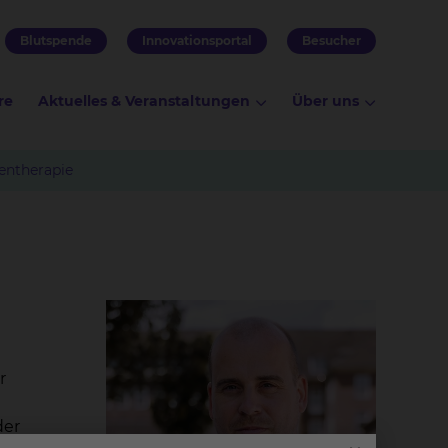
Blutspende
Innovationsportal
Besucher
re
Aktuelles & Veranstaltungen
Über uns
entherapie
r
der