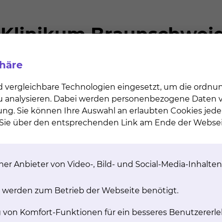
chgradig verengten Aortenklappe ist der Aortenklappen
 Operation und ohne die Verwendung der Herz-Lungen –
etergestütztes Verfahren (TAVI, transcatheter aortic v
nütigen Eingriff auf einem speziellen Katheter meist übe
Aortenklappe des Patienten wird dann durch die entfalt
phäre
einem Zugang über die Leistenschlagader kann Alternati
r linken Brust direkt über die Herzspitze, über die
d vergleichbare Technologien eingesetzt, um die ordn
tschlagader erfolgen.
 zu analysieren. Dabei werden personenbezogene Daten ve
in einem hochmodernen Hybrid –Operationssaal durch ei
ung. Sie können Ihre Auswahl an erlaubten Cookies jede
diologen, Anästhesisten und Ultraschallspezialisten sowi
n Sie über den entsprechenden Link am Ende der Websei
tmögliche Sicherheit für den Patienten garantiert.
onelle Operation über eine Eröffnung des Brustkorbes
 Begleiterkrankungen zu Risikoreich erscheint stellt di
er Anbieter von Video-, Bild- und Social-Media-Inhalten
hr als 150 dieser Implantationen. Um den individuellen
 werden zum Betrieb der Webseite benötigt.
se gerecht zu werden stehen die TAVI Prothesen aller
g von Komfort-Funktionen für ein besseres Benutzererle
Verfahren am Klinikum Braunschweig wird fortlaufend a