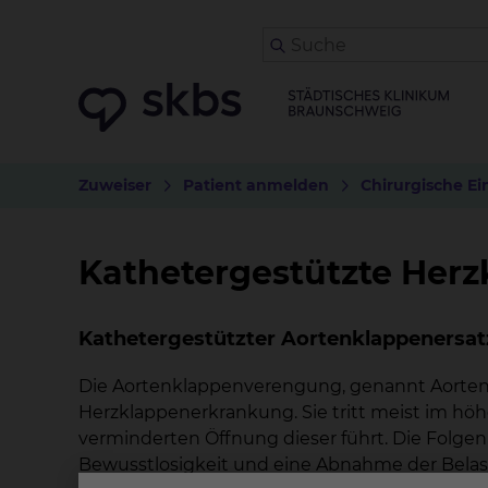
Zuweiser
Patient anmelden
Chirurgische Ei
Kathetergestützte Herz
Kathetergestützter Aortenklappenersatz
Die Aortenklappenverengung, genannt Aortenk
Herzklappenerkrankung. Sie tritt meist im höh
verminderten Öffnung dieser führt. Die Folgen 
Bewusstlosigkeit und eine Abnahme der Belast