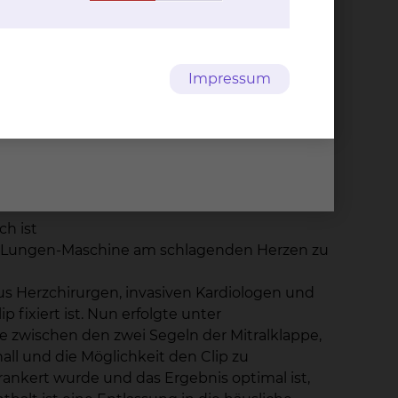
erung
Herz-, Tho­rax- &
ebnisse
Ge­fäß­chir­ur­gie
Impressum
Fichtengrund 1, 38126
Braunschweig
Tel.:
+49 531 595 2213
fahren
Fax: +49 531 595 2658
leiden.
Per E-Mail kontaktieren
en
ch ist
rz-Lungen-Maschine am schlagenden Herzen zu
us Herzchirurgen, invasiven Kardiologen und
 fixiert ist. Nun erfolgte unter
le zwischen den zwei Segeln der Mitralklappe,
all und die Möglichkeit den Clip zu
erankert wurde und das Ergebnis optimal ist,