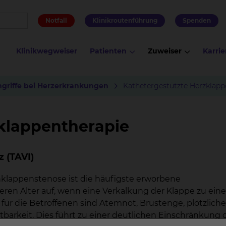
Notfall
Klinikroutenführung
Spenden
Klinikwegweiser
Patienten
Zuweiser
Karrie
ngriffe bei Herzerkrankungen
Kathetergestützte Herzklapp
klappentherapie
 (TAVI)
lappenstenose ist die häufigste erworbene
eren Alter auf, wenn eine Verkalkung der Klappe zu eine
für die Betroffenen sind Atemnot, Brustenge, plötzliche
barkeit. Dies führt zu einer deutlichen Einschränkung 