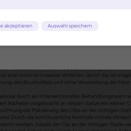
Ergebnisse im Rahmen der bundesweiten Qualitätssich
chnitt werden am Klinikum Braunschweig sehr gute Erg
e akzeptieren
Auswahl speichern
ng (MitraClip)
lklappenrekonstruktion ist grundsätzlich das beste Ver
ichtigkeit der Mitralklappe (Mitralklappeninsuffizienz) 
kann dieser Eingriff bei älteren Patienten mit bedeutsam
esen Patienten stellt der MitraClip eine mögliche
ist eine minimal invasives Verfahren, durch das es mögli
röffnung des Brustkorbes und ohne Verwendung der He
llnarkose durch ein interventionelles Behandlungsteam a
in Katheter vorgebracht an dessen Spitze ein kleiner Clip
uchtung die Platzierung des Clips an der richtigen Stel
rd. Durch die kontinuierliche Kontrolle mittels Ultrasch
reicht werden. Sobald der Clip an der richtigen Stelle v