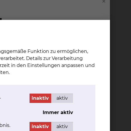
ersatz.
alve
r die
bare
v der
Dr. In­go Brei­ten­bach
ungsgemäße Funktion zu ermöglichen,
Fichtengrund 1, 38126
rarbeitet. Details zur Verarbeitung
Braunschweig
n
rzeit in den Einstellungen anpassen und
e
ten.
Tel.:
+49 531 595 2213
Fax: +49 531 595 2658
Per E-Mail kontaktieren
e TAVI
.
inaktiv
aktiv
Immer aktiv
bnis.
uf
inaktiv
aktiv