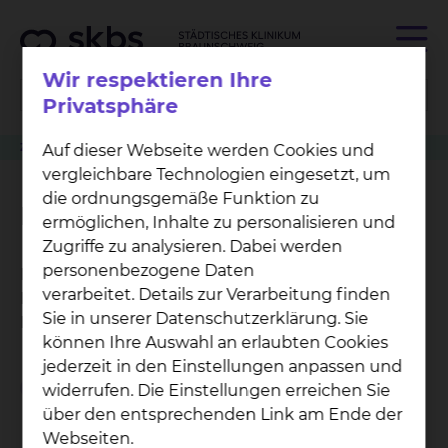
Wir respektieren Ihre
Privatsphäre
Zuweiser
Auf dieser Webseite werden Cookies und
Patient anmelden
Neurochirurgie
Neurochirurgie
vergleichbare Technologien eingesetzt, um
die ordnungsgemäße Funktion zu
Neurochirurgie
ermöglichen, Inhalte zu personalisieren und
Zugriffe zu analysieren. Dabei werden
personenbezogene Daten
Das Klinikum Braunschweig ist ermächtigt, die
verarbeitet. Details zur Verarbeitung finden
Facharztweiterbildung auf dem Gebiet
Sie in unserer Datenschutzerklärung. Sie
Neurochirurgie durchzuführen.
können Ihre Auswahl an erlaubten Cookies
jederzeit in den Einstellungen anpassen und
Weiterbildungsziel
widerrufen. Die Einstellungen erreichen Sie
über den entsprechenden Link am Ende der
Webseiten.