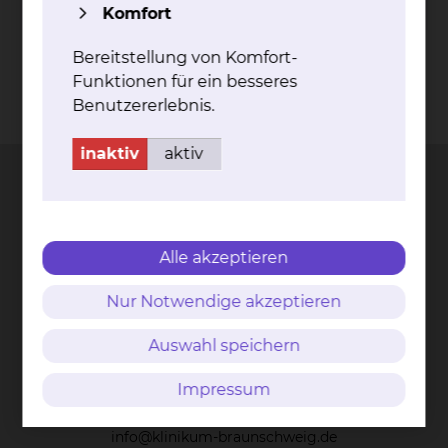
Komfort
Bereitstellung von Komfort-
Funktionen für ein besseres
Benutzererlebnis.
Kontakt
Impressum
AVB
Datenschutz
Bildnachweise
Entgelttransparenz
Cookie Einstellungen
inaktiv
aktiv
Städtisches Klinikum
Alle akzeptieren
Braunschweig gGmbH
Nur Notwendige akzeptieren
Freisestr. 9/10
38118 Braunschweig
Auswahl speichern
Tel.: 0531/595-0
Impressum
Fax: 0531/595-1322
info@klinikum-braunschweig.de