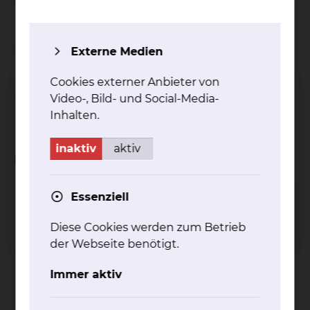
Weiterbildungszeit
Weiterbildungsinhalt
Externe Medien
Cookies externer Anbieter von
Definierte Untersuchungs- und
Video-, Bild- und Social-Media-
Behandlungsverfahren
Inhalten.
inaktiv
aktiv
Kliniken
Essenziell
Neurochirurgie
Fichtengrund 1, 38126 Braunschweig
Diese Cookies werden zum Betrieb
der Webseite benötigt.
Tel.:
+49 531 595 2776
Fax: +49 531 595 2777
Immer aktiv
Per E-Mail kontaktieren
mehr