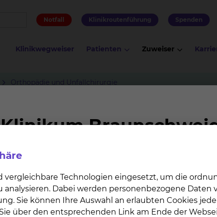
Notfall
Klinikroutenführung
Spenden
Klinikwegweiser
Patienten
Zuweiser
Karrie
Orthopädie und Unfallchirurgie
hirurgie
phäre
d vergleichbare Technologien eingesetzt, um die ordn
 zu analysieren. Dabei werden personenbezogene Daten ve
ung. Sie können Ihre Auswahl an erlaubten Cookies jede
n Sie über den entsprechenden Link am Ende der Websei