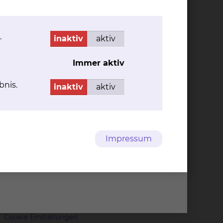
.
inaktiv
aktiv
Immer aktiv
bnis.
inaktiv
aktiv
Prof. Dr. Tho­mas
Gös­ling
Fichtengrund 1, 38126
Impressum
Braunschweig
Tel.:
+49 531 595 1257
Fax: +49 531 595 1462
Per E-Mail kontaktieren
Cookie Einstellungen