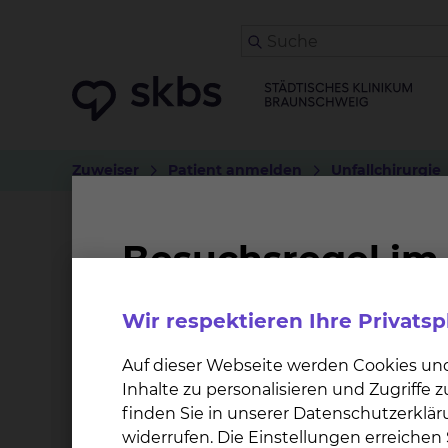
Zuweiser
Patient anmelden
Unfallchirurgie
Orthopädie und Unfallc
Wir respektieren Ihre Privats
Weiterbildungsziel
Auf dieser Webseite werden Cookies un
Inhalte zu personalisieren und Zugriffe
finden Sie in unserer Datenschutzerklär
Weiterbildungszeit
widerrufen. Die Einstellungen erreiche