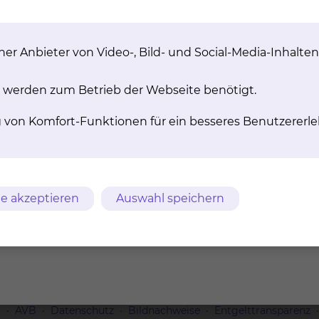
er Anbieter von Video-, Bild- und Social-Media-Inhalten
 Behandlungsverfahren
 werden zum Betrieb der Webseite benötigt.
g von Komfort-Funktionen für ein besseres Benutzererle
Orthopädie
Fichtengrund 1, 38126 Braunschweig
e akzeptieren
Auswahl speichern
Tel.:
+49 531 595 1257
Fax: +49 531 595 1462
m
AVB
Datenschutz
Bildnachweise
Entgelttransparenz