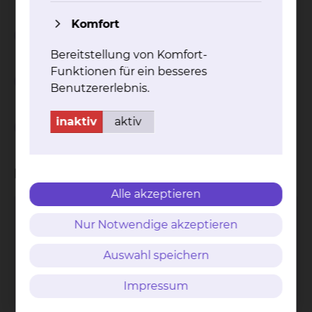
Komfort
Weiterbildungszeit
Bereitstellung von Komfort-
Funktionen für ein besseres
Weiterbildungsinhalt
Benutzererlebnis.
inaktiv
aktiv
Ablauf im Klinikum Braunschweig
Kliniken
Alle akzeptieren
Geriatrie / Altersmedizin
Nur Notwendige akzeptieren
Celler Straße 38, 38114 Braunschweig
Auswahl speichern
Tel.:
+49 531 595 3400
Fax: +49 531 595 3499
Impressum
Per E-Mail kontaktieren