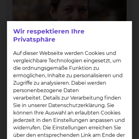
Wir respektieren Ihre
Privatsphäre
Auf dieser Webseite werden Cookies und
vergleichbare Technologien eingesetzt, um
die ordnungsgemäße Funktion zu
ermöglichen, Inhalte zu personalisieren und
Zugriffe zu analysieren. Dabei werden
personenbezogene Daten
Dot­tores­sa Ma­gis­tra­le in
verarbeitet. Details zur Verarbeitung finden
Sie in unserer Datenschutzerklärung. Sie
Me­di­ci­na e Chir­ur­gia Sil­via
können Ihre Auswahl an erlaubten Cookies
Va­rot­to
jederzeit in den Einstellungen anpassen und
widerrufen. Die Einstellungen erreichen Sie
Celler Straße 38, 38114 Braunschweig
über den entsprechenden Link am Ende der
Tel.:
+49 531 595 3400