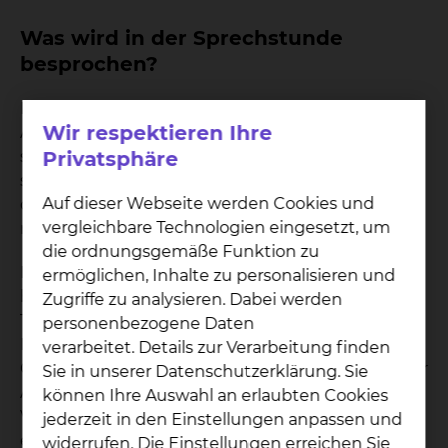
Was wird in der Sprechstunde
besprochen?
In der Sprechstunde werden Patienten mit allen
Wir respektieren Ihre
Arten von gut- und bösartigen Bluterkrankungen
sowie Tumorerkrankungen betreut. Dies umfasst
Privatsphäre
sowohl die Koordination und Durchführung von
Auf dieser Webseite werden Cookies und
diagnostischen Maßnahmen als auch die
vergleichbare Technologien eingesetzt, um
medikamentöse Therapie und die Nachsorge.
die ordnungsgemäße Funktion zu
Moderne Behandlungsmethoden machen es
ermöglichen, Inhalte zu personalisieren und
heutzutage möglich, viele hochwirksame
Zugriffe zu analysieren. Dabei werden
Therapien im ambulanten Bereich durchzuführen.
personenbezogene Daten
Für die Durchführung von ambulanten
verarbeitet. Details zur Verarbeitung finden
Chemotherapien oder Transfusionen stehen in der
Sie in unserer Datenschutzerklärung. Sie
Ambulanz insgesamt zehn Infusionsplätze zur
können Ihre Auswahl an erlaubten Cookies
Verfügung. Die Betreuung erfolgt durch ein
jederzeit in den Einstellungen anpassen und
eingespieltes Team aus Ärzten sowie speziell
widerrufen. Die Einstellungen erreichen Sie