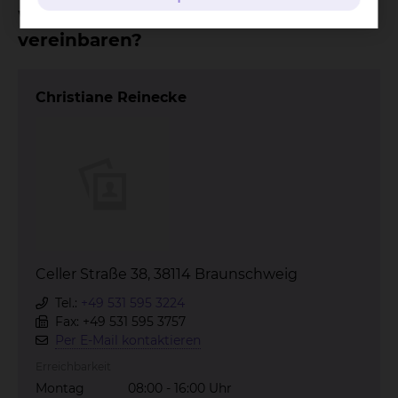
Wo kann ich einen Termin
vereinbaren?
Christiane Reinecke
Celler Straße 38, 38114 Braunschweig
Tel.:
+49 531 595 3224
Fax: +49 531 595 3757
Per E-Mail kontaktieren
Erreichbarkeit
Montag
08:00 - 16:00 Uhr