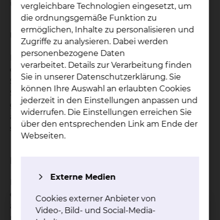
übermäßige Belastungen.
vergleichbare Technologien eingesetzt, um
die ordnungsgemäße Funktion zu
ermöglichen, Inhalte zu personalisieren und
Ursachen & Symptome
Zugriffe zu analysieren. Dabei werden
personenbezogene Daten
Infektionen und Heilungsstörungen nach
verarbeitet. Details zur Verarbeitung finden
operativer Behandlung sind häufig schicksalshaft.
Sie in unserer Datenschutzerklärung. Sie
Sollten im Verlauf nach einer Operation die
können Ihre Auswahl an erlaubten Cookies
Schmerzen zunehmen, die Operationswunde
jederzeit in den Einstellungen anpassen und
gerötet und überwärmt sein oder aber Flüssigkeit
widerrufen. Die Einstellungen erreichen Sie
aus dem Operationsgebiet austreten, wenden Sie
über den entsprechenden Link am Ende der
sich bitte umgehend an Ihren behandelnden Arzt.
Webseiten.
Diagnostik
Externe Medien
Bei Verdacht eines akuten Infektgeschehens ist
eine umgehende Diagnostik und ggf. Therapie
Cookies externer Anbieter von
angezeigt. Chronische Verläufe erfordern häufig
Video-, Bild- und Social-Media-
mehrere Untersuchungen, die in der Regel