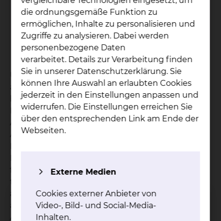
vergleichbare Technologien eingesetzt, um
Tho­mas Büch­ner
die ordnungsgemäße Funktion zu
Tel.:
+49 40 65 49 69 0
ermöglichen, Inhalte zu personalisieren und
Per E-Mail kontaktieren
Zugriffe zu analysieren. Dabei werden
personenbezogene Daten
verarbeitet. Details zur Verarbeitung finden
Sie in unserer Datenschutzerklärung. Sie
Um den Lebensstandard im Rentenalter
können Ihre Auswahl an erlaubten Cookies
aufrechterhalten zu können, stellt eine zusätzliche
jederzeit in den Einstellungen anpassen und
betriebliche Altersvorsorge für viele
widerrufen. Die Einstellungen erreichen Sie
Mitarbeiterinnen und Mitarbeiter eine sinnvolle
über den entsprechenden Link am Ende der
Alternative dar. Wir bieten als kommunaler
Webseiten.
Arbeitgeber die VBL (Versorgungsanstalt des
Bundes und der Länder) eine Alters-,
Erwerbsminderungs- und Hinterbliebenenrente
für unsere Beschäftigten im Rahmen der
Externe Medien
tarifrechtlich vorgesehenen Pflichtversicherung
Cookies externer Anbieter von
an. Die Beiträge werden sowohl vom Arbeitgeber
Video-, Bild- und Social-Media-
als auch vom Arbeitnehmer getragen. Der
Inhalten.
Arbeitgeber trägt dabei zur Zeit 5,49 % und der