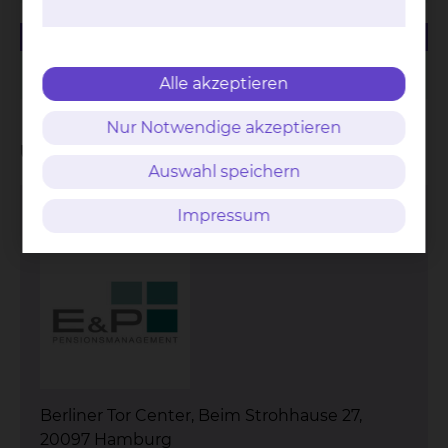
708.16 KB
PDF
E+P Klinikum Braunschweig Terminflyer
Alle akzeptieren
Nur Notwendige akzeptieren
Unsere Partner
Auswahl speichern
Impressum
E & P Pensionsmanagement GmbH
Berliner Tor Center, Beim Strohhause 27,
20097 Hamburg