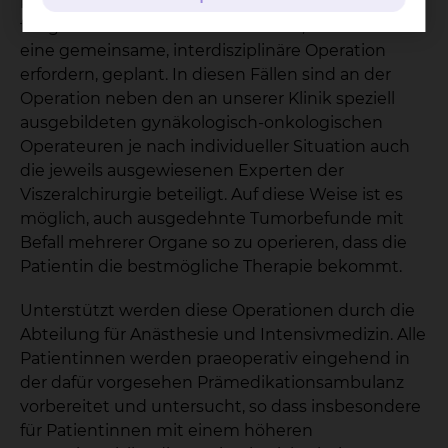
komplexe Fälle, wie z.B. Patientinnen mit
fortgeschrittenem Ovarialkarzinom, die oftmals
eine gemeinsame, interdisziplinäre Operation
erfordern, geplant. In diesen Fällen sind an der
Operation neben den an unserer Klinik speziell
ausgebildeten gynäkologisch-onkologischen
Operateuren je nach individueller Situation auch
die jeweils ausgewiesenen Experten der
Viszeralchirurgie beteiligt. Auf diese Weise ist es
möglich, auch ausgedehnte Tumorbefunde mit
Befall mehrerer Organe so zu operieren, dass die
Patientin die bestmögliche Therapie bekommt.
Unterstützt werden diese Operationen durch die
Abteilung für Anästhesie und Intensivmedizin. Alle
Patientinnen werden praeoperativ eingehend in
der dafür vorgesehen Prämedikationsambulanz
vorbereitet und untersucht, so dass insbesondere
für Patientinnen mit einem höheren