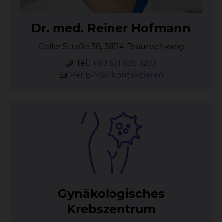
Dr. med. Rei­ner Hof­mann
Celler Straße 38, 38114 Braunschweig
Tel.:
+49 531 595 3273
Per E-Mail kontaktieren
Gy­nä­ko­lo­gi­sches
Krebs­zen­trum