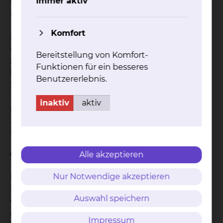
Immer aktiv
mit niedergelassenen Frauenärztinnen und
Frauenärzten.
Komfort
In der Frauenklinik Braunschweig arbeiten die
verschiedenen Fachgruppen interdisziplinär
Bereitstellung von Komfort-
zusammen um nach festgelegten Abläufen die
Funktionen für ein besseres
bestmöglichste Versorgung in der schwierigen
Benutzererlebnis.
Situation zu garantieren. Die Diagnostik, die
Therapie und die Nachbetreuung der Patientin
inaktiv
aktiv
mit einer Genitalkrebserkrankung erfolgt in enger
Zusammenarbeit mit den niedergelassenen
Frauenärztinnen und Frauenärzten.
Operation
Alle akzeptieren
Die operativen Eingriffe werden an unserer Klinik
Nur Notwendige akzeptieren
in modern ausgestatteten Operationssälen
Auswahl speichern
durchgeführt. Über die Kooperation mit den
Abteilungen für Chirurgie und Urologie werden
Impressum