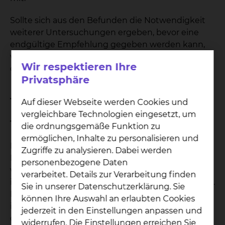
Sollte sich aus den Befunden die Notwendigkeit
weiterer Untersuchungen ergeben, bevor eine
endgültige Empfehlung gegeben werden kann,
werden wir mit Ihnen alle weiteren
Wir respektieren Ihre
diagnostischen Schritte vereinbaren.
Privatsphäre
Therapie & Verfahren
Auf dieser Webseite werden Cookies und
vergleichbare Technologien eingesetzt, um
Therapieplanung
die ordnungsgemäße Funktion zu
ermöglichen, Inhalte zu personalisieren und
Die Therapieempfehlung für gynäkologische
Zugriffe zu analysieren. Dabei werden
Malignome folgt den Behandlungspfaden bzw. –
personenbezogene Daten
vorgehensweisen in Anlehnung an die
verarbeitet. Details zur Verarbeitung finden
international gültigen Leitlinien erarbeitet wurden.
Sie in unserer Datenschutzerklärung. Sie
Die Therapieempfehlungen werden in unserem
können Ihre Auswahl an erlaubten Cookies
interdisziplinären Tumorboard ausführlich
jederzeit in den Einstellungen anpassen und
diskutiert. Das Tumorboard setzt sich aus
widerrufen. Die Einstellungen erreichen Sie