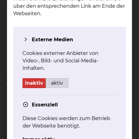
folgenden Fachrichtungen zusammen:
über den entsprechenden Link am Ende der
Webseiten.
medikamentösen gynäkologischen
Onkologie
Medizinische Onkologie
Chirurgie
Externe Medien
Diagnostische Radiologie
Radioonkologie und Strahlentherapie
Cookies externer Anbieter von
Pathologie
Video-, Bild- und Social-Media-
Nuklearmedizin
Inhalten.
Die Behandlung der Patientin mit einer
inaktiv
aktiv
Genitalkrebserkrankung kann nur im Rahmen der
exzellenten Zusammenarbeit eines
Expertennetzwerkes erfolgen. Dieses
Essenziell
Expertennetzwerk umfasst zum einen die
verschiedenen Fachdisziplinen, welche die im
Diese Cookies werden zum Betrieb
Rahmen unseres Klinikums eng
der Webseite benötigt.
zusammenarbeiten, zum anderen die Kooperation