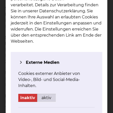
verarbeitet. Details zur Verarbeitung finden
Sprechstunde für
Sie in unserer Datenschutzerklärung. Sie
Leber/Gallenwege/Bauspeicheldrüse
können Ihre Auswahl an erlaubten Cookies
Dienstag: 10:30 - 13:30
jederzeit in den Einstellungen anpassen und
Dr. D.Sülflow, T.Vorkamp, Dr. A. Garg, C.Karakütük
widerrufen. Die Einstellungen erreichen Sie
über den entsprechenden Link am Ende der
Sprechstunde für Dünn-, Dick- und
Webseiten.
Enddarmerkrankungen
Mittwoch: 09.30. - 13:00
Dr. S.B. Reubke, Dr. H.M. Heuer, M. Demidow, Dr. V.
Zlobisnky
Externe Medien
Sprechstunde für Schilddrüsenerkrankungen
Cookies externer Anbieter von
Mittwoch: 09:30 - 13:00
Video-, Bild- und Social-Media-
Dr. H.M. Heuer, Dr. S. Reubke, Dr. A. Garg, C. Khalaf
Inhalten.
Proktologische Sprechstunde
inaktiv
aktiv
Freitag: 08:30 - 12:00
T. Vorkamp, Dr. V. Zlobisnky, C. Karakütük