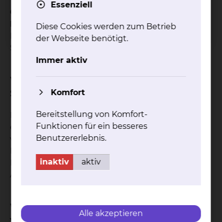
Essenziell
Chronisch entzündliche Darmerkrankungen/
Nebennierenchirurgie
Diese Cookies werden zum Betrieb
Freitag: 08:30 - 14:00
der Webseite benötigt.
S. Ulrich, Dr. L. Jensen, Dr. F. Pohl
Immer aktiv
Welche Unterlagen sind zur
Sprechstunde mitzubringen?
Komfort
Bereitstellung von Komfort-
Bringen Sie bitte bei besonderen Fragestellungen
Funktionen für ein besseres
eine Verordnung von Krankenhausbehandlung
Benutzererlebnis.
von Ihrer Hausärztin bzw. Ihrem Hausarzt oder
Ihrer Fachärztin bzw. Ihrem Facharzt sowie alle
inaktiv
aktiv
Befunde und Bilder (z.B. MRT, CT, Endoskopie,
Arztbriefe, Medikamentenpläne mit.
Wo kann ich einen Termin
Alle akzeptieren
vereinbaren?