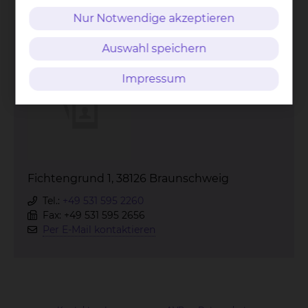
Nur Notwendige akzeptieren
Allgemeinchirurgische Ambulanz
Auswahl speichern
Impressum
Fichtengrund 1, 38126 Braunschweig
Tel.:
+49 531 595 2260
Fax: +49 531 595 2656
Per E-Mail kontaktieren