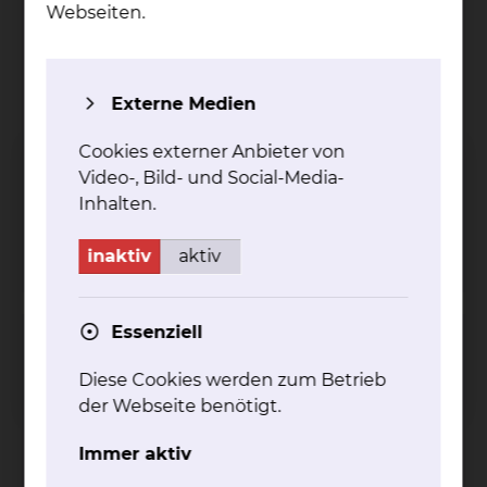
Webseiten.
Externe Medien
Ja­ni­na Opo­ter­ny
Cookies externer Anbieter von
Celler Straße 90, 38114 Braunschweig
Video-, Bild- und Social-Media-
Inhalten.
Tel.:
+49 531 595 3347
Fax: +49 531 595 3341
inaktiv
aktiv
Per E-Mail kontaktieren
Essenziell
Diese Cookies werden zum Betrieb
der Webseite benötigt.
Immer aktiv