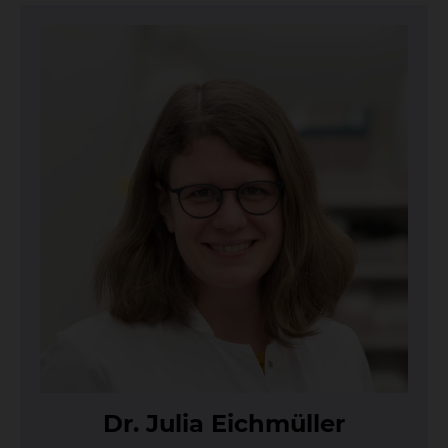
Dr. Ju­lia Eich­mül­ler