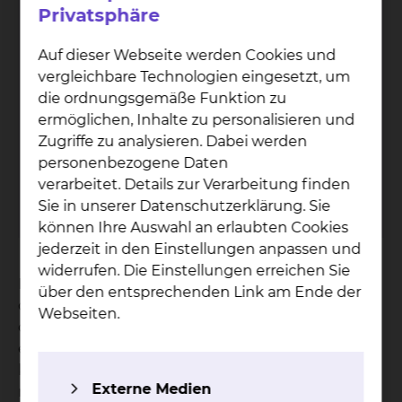
Privatsphäre
Auf dieser Webseite werden Cookies und
Plas­ti­sche, Äs­the­ti­sche &
vergleichbare Technologien eingesetzt, um
Hand­chir­ur­gie
die ordnungsgemäße Funktion zu
ermöglichen, Inhalte zu personalisieren und
Fichtengrund 1, 38126 Braunschweig
Zugriffe zu analysieren. Dabei werden
personenbezogene Daten
Tel.:
+49 531 595 1248
verarbeitet. Details zur Verarbeitung finden
Fax: +49 531 595 1723
Sie in unserer Datenschutzerklärung. Sie
Per E-Mail kontaktieren
können Ihre Auswahl an erlaubten Cookies
jederzeit in den Einstellungen anpassen und
widerrufen. Die Einstellungen erreichen Sie
Hierzu zählen wir Eingriffe die der Verbesserung
über den entsprechenden Link am Ende der
des äußeren Erscheinungsbildes dienen und in
Webseiten.
der Regel einer medizinischen Notwendigkeit
entbehren. Das eine schließt das andere
keinesfalls aus, denn auch bei medizinisch
Externe Medien
notwendigen Eingriffen haben wir ein hohes Maß