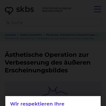
Zuweiser
Patient anmelden
Plastische, Ästhetische & Handchirurgie
Ästhetische Operation zur Verbesserung des äußeren Erscheinungsbildes
Ästhetische Operation zur
Verbesserung des äußeren
Erscheinungsbildes
Wir respektieren Ihre