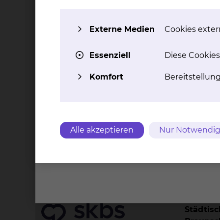
Ute Eihusen-Schnick
Externe Medien
Cookies extern
Celler Straße 38, 38114
Braunschweig
Essenziell
Diese Cookies
Tel.:
+49 531 595 3243
Per E-Mail kontaktieren
Komfort
Bereitstellun
Alle akzeptieren
Nur Notwendig
Kontakt
Impressu
Städtis