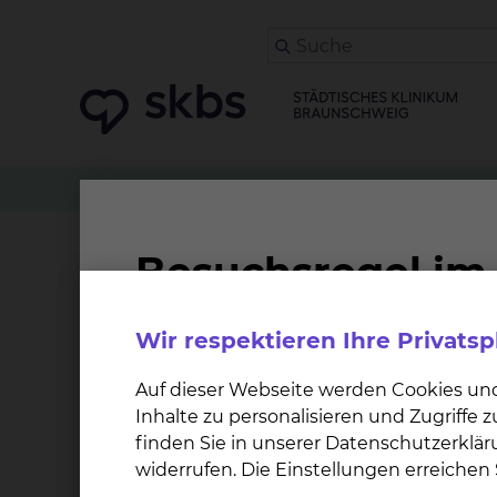
Zuweiser
Patient anmelden
Mund-, Kiefer- &
Privatsprechstunde Dr. 
Wir respektieren Ihre Privats
Wann findet die Sprechstunde stat
Auf dieser Webseite werden Cookies un
Inhalte zu personalisieren und Zugriffe
Termine nur nach Vereinbarung.
finden Sie in unserer Datenschutzerklär
widerrufen. Die Einstellungen erreiche
Wo kann ich einen Termin vereinb