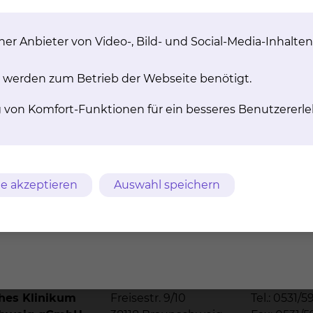
er Anbieter von Video-, Bild- und Social-Media-Inhalten
 werden zum Betrieb der Webseite benötigt.
g von Komfort-Funktionen für ein besseres Benutzererle
e akzeptieren
Auswahl speichern
m
AVB
Datenschutz
Bildnachweise
Entgelttransparenz
ches Klinikum
Freisestr. 9/10
Tel.: 0531/5