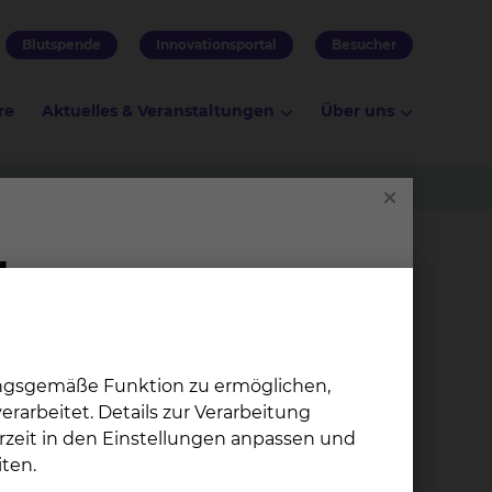
Blutspende
Innovationsportal
Besucher
re
Aktuelles & Veranstaltungen
Über uns
Dr. med. dent. Christian Lohse
n Lohse
ungsgemäße Funktion zu ermöglichen,
rarbeitet. Details zur Verarbeitung
rzeit in den Einstellungen anpassen und
ten.