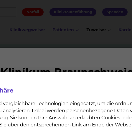
Notfall
Klinikroutenführung
Spenden
Klinikwegweiser
Patienten
Zuweiser
Karrie
 Plastische Gesichtschirurgie
Privatsprechstunde Dr. med. 
med. Dr. med. dent. Christia
phäre
t?
d vergleichbare Technologien eingesetzt, um die ordn
 zu analysieren. Dabei werden personenbezogene Daten ve
ung. Sie können Ihre Auswahl an erlaubten Cookies jede
n Sie über den entsprechenden Link am Ende der Websei
aren?