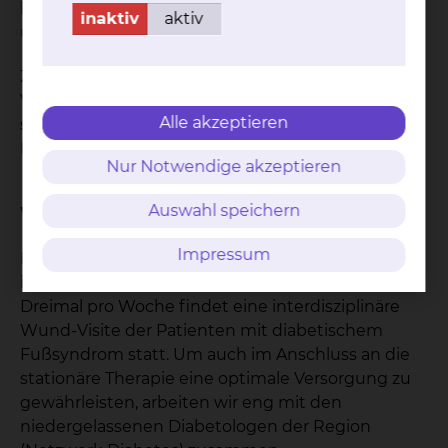
lässt, erfolgt die Verlegung der Patienten auf
inaktiv
aktiv
unsere Diabetes-Schwerpunktstation.
Zentrales Anliegen ist eine qualitative
Verbesserung der Versorgung der Diabetikern
Alle akzeptieren
sowie eine leitlinienkonforme Therapie unter
Einbeziehung aller Versorgungsstrukturen.
Nur Notwendige akzeptieren
Auswahl speichern
Wissenswertes
Impressum
Es besteht eine enge Kooperation mit der
interventionellen Radiologie und Chirurgie.
Dreimal pro Woche findet eine interdisziplinäre
Wund-Visite der Patienten mit diabetischem
Fußsyndrom statt. Um auch im Anschluss an die
stationäre Therapie eine optimale Versorgung zu
gewährleisten, arbeiten wir eng mit den
niedergelassenen Diabetologen der Region