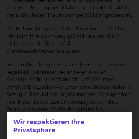
modernste Medikamente und Insuline ein. Es
werden alle gängigen Diabetestherapien inklusive
der subkutanen Insulinpumpe (CSII) angewendet.
Die Behandlung von Diabetikern im Städtischen
Klinikum Braunschweig gGmbH erstreckt sich
nicht ausschließlich auf die
Diabetesschwerpunktstation.
In allen Abteilungen des Krankenhauses werden
regelhaft Diabetiker bei anderen akuten
Krankheitsbildern behandelt. Dabei bergen
erhöhte Blutzuckerwerte ein erhebliches Risiko in
Bezug auf Wundheilungsstörungen, Schlaganfälle
und Herzinfarkte. Zudem verlängern erhöhte
Blutzuckerwerte häufig den stationären
Aufenthalt.
Wir respektieren Ihre
Privatsphäre
Um die Betreuung der Diabetiker rund um die
akute Versorgung des Aufnahmegrundes adäquat