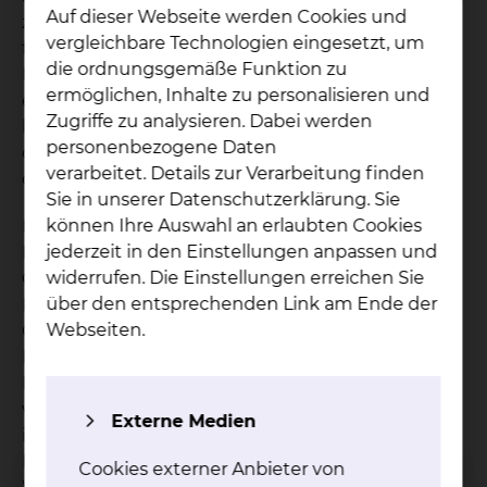
Auf dieser Webseite werden Cookies und
zu gewährleisten wird seit dem 1.10.2018
vergleichbare Technologien eingesetzt, um
flächendeckend auf pathologisch erhöhte
die ordnungsgemäße Funktion zu
Blutzuckerwerte gescreent. Hierfür wird zum
ermöglichen, Inhalte zu personalisieren und
einen der Blutzucker (>200 mg/dl) genutzt. Das
Zugriffe zu analysieren. Dabei werden
herausragende Novum ist jedoch die Integration
personenbezogene Daten
des HbA1c-Wertes in die Aufnahmeroutine der
verarbeitet. Details zur Verarbeitung finden
operativen Fächer.
Sie in unserer Datenschutzerklärung. Sie
können Ihre Auswahl an erlaubten Cookies
Dieses ist durch Interdisziplinariät möglich.
jederzeit in den Einstellungen anpassen und
Es besteht dabei eine Kooperation der
widerrufen. Die Einstellungen erreichen Sie
Chirurgischen Kliniken, der Neurologie und
über den entsprechenden Link am Ende der
Psychiatrie, der Augenheilkunde, der
Webseiten.
Gastroenterologie & Diabetologie und den
Niedergelassenen Diabetologen (Netzwerk
Diabetes) in der Region. Im Verlauf der
vergangenen zwei Jahre konnte so die
Externe Medien
interdisziplinäre Zusammenarbeit bei
Diabetespatienten und die klinikinterne Fort- und
Cookies externer Anbieter von