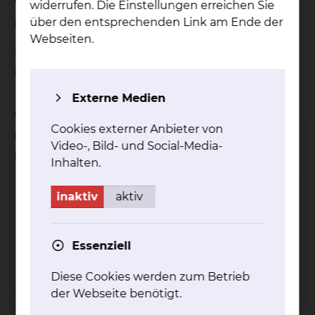
Wie kann ich als Zuweiser an der
widerrufen. Die Einstellungen erreichen Sie
Konferenz teilnehmen?
über den entsprechenden Link am Ende der
Webseiten.
Um an einer Tumorkonferenz teilzunehmen,
können Sie sich gerne an uns wenden.
Externe Medien
Welche medizinischen
Cookies externer Anbieter von
Fachrichtungen des Klinikums
Video-, Bild- und Social-Media-
nehmen an der Konferenz teil?
Inhalten.
inaktiv
aktiv
Gastroenterologie, Hepatologie,
Interventionelle Endoskopie & Diabetologie
Fichtengrund 1, 38126 Braunschweig
Essenziell
Tel.:
+49 531 595 2450
Privatambulanz
Diese Cookies werden zum Betrieb
Tel.:
+49 531 595 4380
Kassenambulanz MVZ
Fax: +49 531 595 2653
der Webseite benötigt.