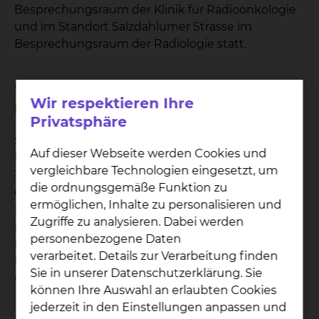
Besprechungsraum der Klinik für Radioonkologie
und im Standort Salzdahlumer Strasse im
Besprechungsraum der Radiologie statt.
Wie kann ich als Zuweiser einen
Wir respektieren Ihre
Patienten anmelden?
Privatsphäre
Sie haben jederzeit die Möglichkeit Ihre
Auf dieser Webseite werden Cookies und
Patientinnen und Patienten zu einer
vergleichbare Technologien eingesetzt, um
Tumorkonferenz anzumelden. Die Anmeldung
die ordnungsgemäße Funktion zu
erfolgt entweder über die unten genannten
ermöglichen, Inhalte zu personalisieren und
Personen oder über eine der beteiligten Kliniken
Zugriffe zu analysieren. Dabei werden
(Chirurgie, Gastroenterologie,
personenbezogene Daten
Hämatologie/Onkologie oder
verarbeitet. Details zur Verarbeitung finden
Radioonkologie) über die Sekretariate oder durch
Sie in unserer Datenschutzerklärung. Sie
den direkten Kontakt zu einem der Ärzte.
können Ihre Auswahl an erlaubten Cookies
jederzeit in den Einstellungen anpassen und