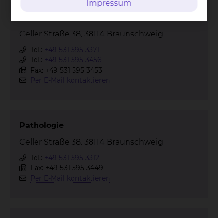
Impressum
Strahlentherapie & Radioonkologie
Celler Straße 38, 38114 Braunschweig
Tel.:
+49 531 595 3371
Tel.:
+49 531 595 3456
Fax: +49 531 595 3453
Per E-Mail kontaktieren
Pathologie
Celler Straße 38, 38114 Braunschweig
Tel.:
+49 531 595 3312
Fax: +49 531 595 3449
Per E-Mail kontaktieren