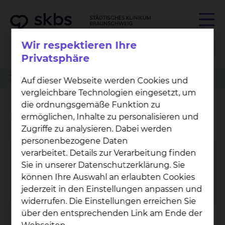
Wir respektieren Ihre
Privatsphäre
Zuweiser
Patient anmelden
Kinderchirurgie & Kinderurologie
Auf dieser Webseite werden Cookies und
Muslimischer Besuchsdienst
vergleichbare Technologien eingesetzt, um
die ordnungsgemäße Funktion zu
Muslimischer Besuchsdienst
ermöglichen, Inhalte zu personalisieren und
Zugriffe zu analysieren. Dabei werden
personenbezogene Daten
verarbeitet. Details zur Verarbeitung finden
Mo­na Al-Mas­ri
Sie in unserer Datenschutzerklärung. Sie
Salzdahlumer Straße 90, 38126 Braunschweig
können Ihre Auswahl an erlaubten Cookies
Celler Straße 38, 38114 Braunschweig
jederzeit in den Einstellungen anpassen und
widerrufen. Die Einstellungen erreichen Sie
über den entsprechenden Link am Ende der