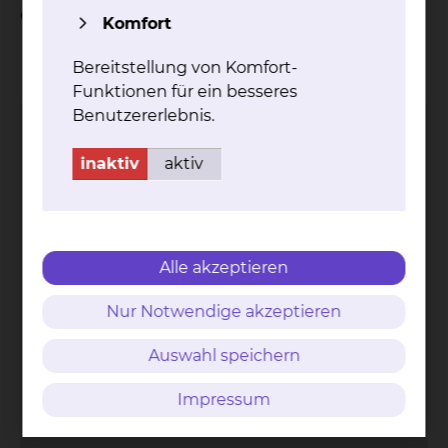
einem Besuch zugestimmt haben.
Komfort
Kontakt
Impressum
AVB
Datenschutz
Bildnachweise
Entgelttransparenz
Bereitstellung von Komfort-
Cookie Einstellungen
Funktionen für ein besseres
Benutzererlebnis.
inaktiv
aktiv
Städtisches Klinikum
Braunschweig gGmbH
Alle akzeptieren
Freisestr. 9/10
38118 Braunschweig
Nur Notwendige akzeptieren
Tel.: 0531/595-0
Auswahl speichern
Fax: 0531/595-1322
info@klinikum-braunschweig.de
Impressum
www.klinikum-braunschweig.de